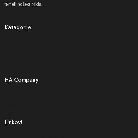
temelj našeg rada.
Kategorije
Novo
Akcije
Gastro
Neuro
HA Company
O nama
Kontakt
Kako kupiti?
Linkovi
Opći uslovi poslovanja (OUP
)