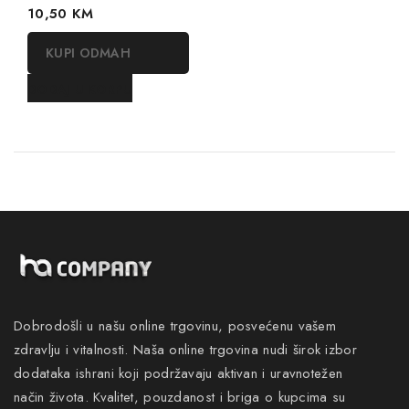
0
10,50
KM
out
of
KUPI ODMAH
5
DODAJ U KORPU
Dobrodošli u našu online trgovinu, posvećenu vašem
zdravlju i vitalnosti. Naša online trgovina nudi širok izbor
dodataka ishrani koji podržavaju aktivan i uravnotežen
način života. Kvalitet, pouzdanost i briga o kupcima su