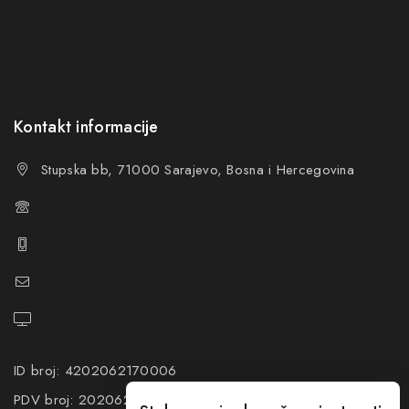
Politika privatnosti
Reklamacije
FAQs
Kontakt informacije
Stupska bb, 71000 Sarajevo, Bosna i Hercegovina
+387 61 374 650
+387 61 374 670
info@hacompany.ba
https://hacompany.ba/
ID broj: 4202062170006
PDV broj: 202062170006