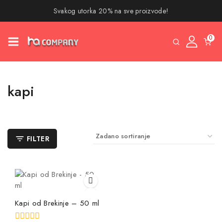
Svakog utorka 20% na sve proizvode!
0
kapi
FILTER
Kapi od Brekinje – 50 ml