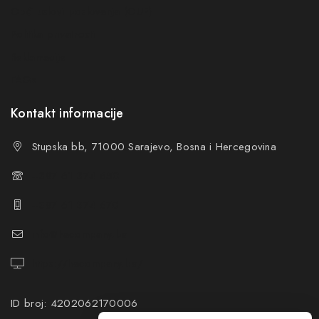
Ne prikazuj ponovo ovu poruku
Opći uslovi poslovanja (OUP
)
Politika privatnosti
Reklamacije
FAQs
Kontakt informacije
Stupska bb, 71000 Sarajevo, Bosna i Hercegovina
+387 61 374 650
+387 61 374 670
info@hacompany.ba
https://hacompany.ba/
ID broj: 4202062170006