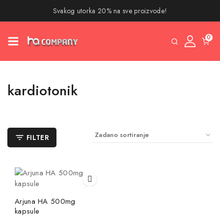
Svakog utorka 20% na sve proizvode!
0
kardiotonik
FILTER
Arjuna HA 500mg
kapsule