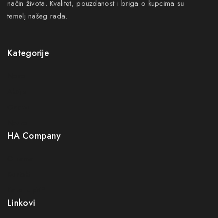
način života. Kvalitet, pouzdanost i briga o kupcima su
temelj našeg rada.
Kategorije
Novo
Pretplatite se na naš newsletter i budite
Akcije
prvi koji će saznati sve pogodnosti
Gastro
Neuro
Budite prvi koji će saznati za naše nove proizvode,
HA Company
ekskluzivne ponude i najnovije savjete za zdravlje i
njegu.
O nama
Kontakt
Greška:
Kontakt obrazac nije pronađen.
Kako kupiti?
Prijavom na newsletter slažete se s našom politikom
Linkovi
privatnosti