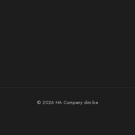
FAQs
© 2026 HA Company
dim.ba