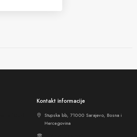
Kontakt informacije
ovanja (OUP
)
Stupska bb, 71000 Sarajevo, Bosna i
Hercegovina
+387 61 374 650