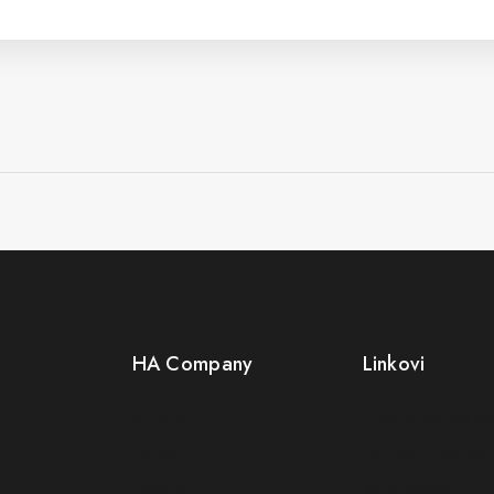
HA Company
Linkovi
O nama
Opći uslovi posl
Kontakt
Politika privatnosti
Kako kupiti?
Reklamacije