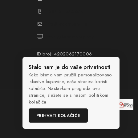
+387 61 374 670
info@hacompany.ba
https://hacompany.ba/
ID broj: 4202062170006
PDV broj: 202062170006
Stalo nam je do vaše privatnosti
Kako bismo vam pružili personalizovano
iskustvo kupovine, naša stranica koristi
kolačiće. Nastavkom pregleda ove
stranice, slažete se s našom
politikom
kolačića
.
PRIHVATI KOLAČIĆE