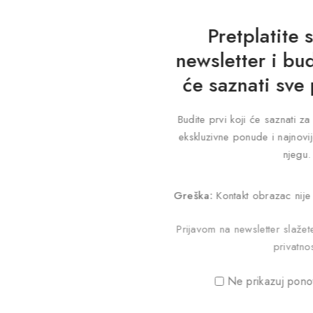
Pretplatite 
newsletter i bud
će saznati sve
Budite prvi koji će saznati 
ekskluzivne ponude i najnovij
njegu.
Greška:
Kontakt obrazac nije
Prijavom na newsletter slaže
privatnos
Ne prikazuj pono