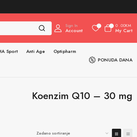
Sign In
0
.00KM
0
0
Account
My Cart
HA Sport
Anti Age
Optipharm
PONUDA DANA
Koenzim Q10 – 30 mg