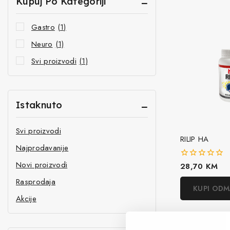
Kupuj Po Kategoriji
Gastro
(1)
Neuro
(1)
Svi proizvodi
(1)
Istaknuto
Svi proizvodi
RILIP HA
Najprodavanije
Novi proizvodi
0
28,70
KM
out
Rasprodaja
of
KUPI OD
5
Akcije