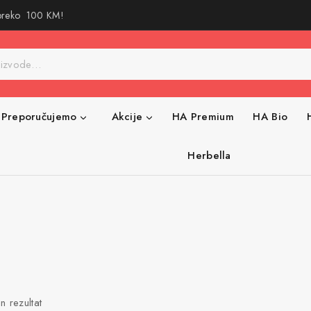
 preko 100 KM!
Preporučujemo
Akcije
HA Premium
HA Bio
Herbella
n rezultat