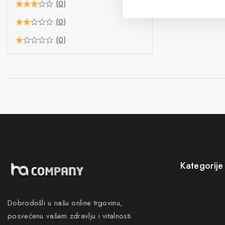
(0)
(0)
(0)
Kategorije
Novo
Dobrodošli u našu online trgovinu,
Akcije
posvećenu vašem zdravlju i vitalnosti.
Gastro