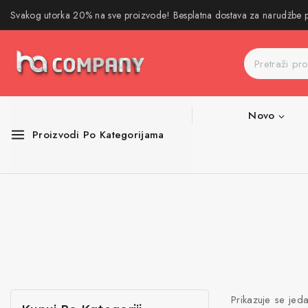
Svakog utorka 20% na sve proizvode! Besplatna dostava za narudžbe
Novo
Proizvodi Po Kategorijama
Prikazuje se jeda