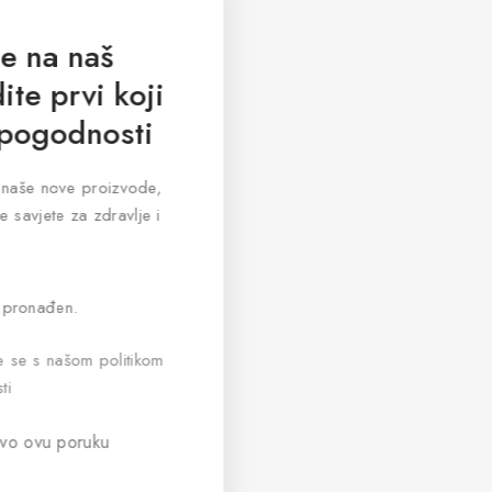
se na naš
ite prvi koji
 pogodnosti
za naše nove proizvode,
e savjete za zdravlje i
 pronađen.
te se s našom politikom
ti
vo ovu poruku