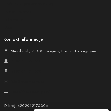
Opći uslovi poslovanja (OUP
)
Politika privatnosti
Reklamacije
FAQs
Kontakt informacije
Stupska bb, 71000 Sarajevo, Bosna i Hercegovina
+387 61 374 650
+387 61 374 670
info@hacompany.ba
https://hacompany.ba/
ID broj: 4202062170006