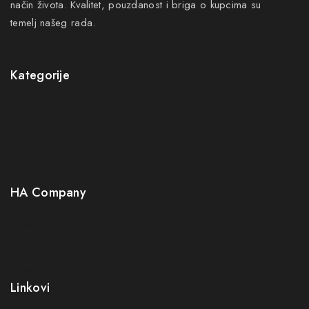
način života. Kvalitet, pouzdanost i briga o kupcima su
temelj našeg rada.
Kategorije
Novo
Akcije
Gastro
Neuro
HA Company
O nama
Kontakt
Kako kupiti?
Linkovi