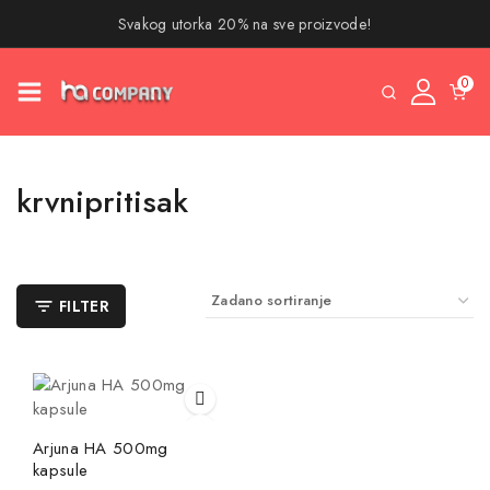
Svakog utorka 20% na sve proizvode!
0
krvnipritisak
FILTER
Arjuna HA 500mg
kapsule