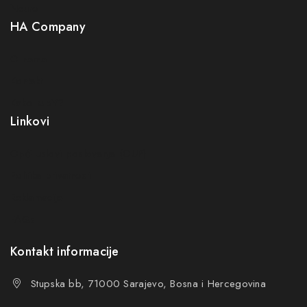
Neuro
Greška:
Kontakt obrazac nije pronađen.
HA Company
Prijavom na newsletter slažete se s našom politikom
O nama
privatnosti
Kontakt
Ne prikazuj ponovo ovu poruku
Kako kupiti?
Linkovi
Opći uslovi poslovanja (OUP
)
Politika privatnosti
Reklamacije
FAQs
Kontakt informacije
Stupska bb, 71000 Sarajevo, Bosna i Hercegovina