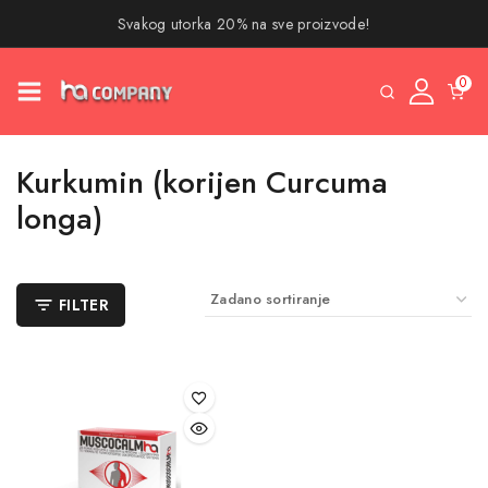
Svakog utorka 20% na sve proizvode!
0
Kurkumin (korijen Curcuma
longa)
FILTER