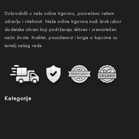
Dobrodošli u našu online trgovinu, posvećenu vašem
zdravlju i vitalnosti. Naša online trgovina nudi širok izbor
dodataka ishrani koji podržavaju aktivan i uravnotežen
način života. Kvalitet, pouzdanost i briga o kupcima su
temelj našeg rada.
Pretplatite se na naš newsletter i budite
Kategorije
prvi koji će saznati sve pogodnosti
Novo
Budite prvi koji će saznati za naše nove proizvode,
Akcije
ekskluzivne ponude i najnovije savjete za zdravlje i
Gastro
njegu.