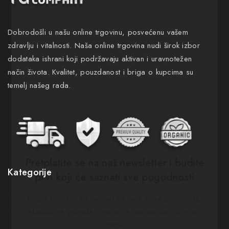
Dobrodošli u našu online trgovinu, posvećenu vašem
zdravlju i vitalnosti. Naša online trgovina nudi širok izbor
dodataka ishrani koji podržavaju aktivan i uravnotežen
način života. Kvalitet, pouzdanost i briga o kupcima su
temelj našeg rada.
Pretplatite se na naš newsletter i budite
Kategorije
prvi koji će saznati sve pogodnosti
Novo
Budite prvi koji će saznati za naše nove proizvode,
ekskluzivne ponude i najnovije savjete za zdravlje i
Akcije
njegu.
Gastro