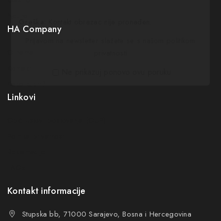
Neuro
Greška:
Kontakt obrazac nije pronađen.
HA Company
Prijavom na newsletter slažete se s našom politikom
O nama
privatnosti
Kontakt
Ne prikazuj ponovo ovu poruku
Kako kupiti?
Linkovi
Opći uslovi poslovanja (OUP
)
Politika privatnosti
Reklamacije
FAQs
Kontakt informacije
Stupska bb, 71000 Sarajevo, Bosna i Hercegovina