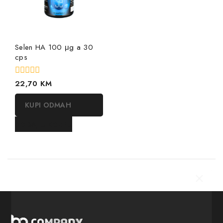
Selen HA 100 μg a 30
cps
0
22,70
KM
out
of
KUPI ODMAH
5
DODAJ U KORPU