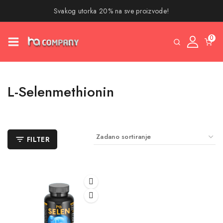
Svakog utorka 20% na sve proizvode!
0
L-Selenmethionin
FILTER