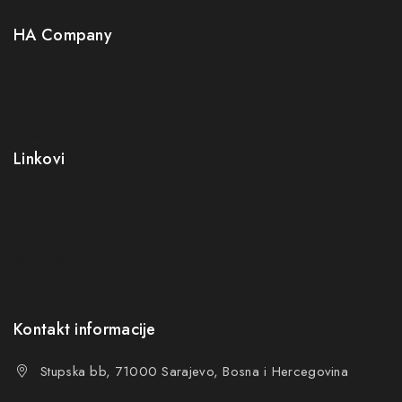
Neuro
HA Company
O nama
Kontakt
Kako kupiti?
Linkovi
Opći uslovi poslovanja (OUP
)
Politika privatnosti
Reklamacije
FAQs
Kontakt informacije
Stupska bb, 71000 Sarajevo, Bosna i Hercegovina