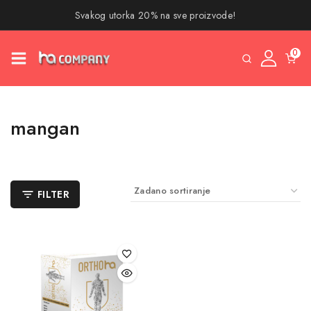
Svakog utorka 20% na sve proizvode!
0
mangan
FILTER