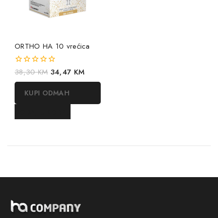
ORTHO HA 10 vrećica
0
38,30
KM
34,47
KM
out
of
KUPI ODMAH
5
DODAJ U KORPU