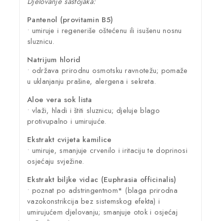
Djelovanje sastojaka:
Pantenol (provitamin B5)
• umiruje i regeneriše oštećenu ili isušenu nosnu
sluznicu.
Natrijum hlorid
• održava prirodnu osmotsku ravnotežu; pomaže
u uklanjanju prašine, alergena i sekreta.
Aloe vera sok lista
• vlaži, hladi i štiti sluznicu; djeluje blago
protivupalno i umirujuće.
Ekstrakt cvijeta kamilice
• umiruje, smanjuje crvenilo i iritaciju te doprinosi
osjećaju svježine.
Ekstrakt biljke vidac (Euphrasia officinalis)
• poznat po adstringentnom* (blaga prirodna
vazokonstrikcija bez sistemskog efekta) i
umirujućem djelovanju; smanjuje otok i osjećaj