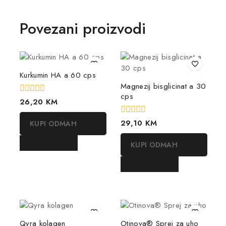
Povezani proizvodi
Kurkumin HA a 60 cps
Magnezij bisglicinat a 30
cps
0
26,20
KM
out
of
0
29,10
KM
KUPI ODMAH
5
out
of
DODAJ U KORPU
KUPI ODMAH
5
DODAJ U KORPU
Qyra kolagen
Otinova® Sprej za uho