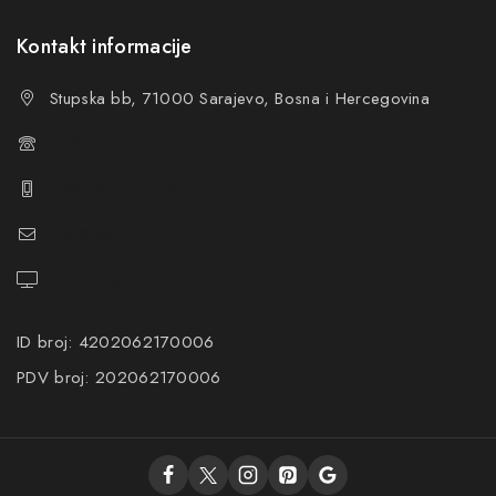
Kontakt informacije
Stupska bb, 71000 Sarajevo, Bosna i Hercegovina
+387 61 374 650
+387 61 374 670
info@hacompany.ba
https://hacompany.ba/
ID broj: 4202062170006
PDV broj: 202062170006