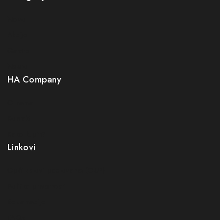
Novo
Akcije
Gastro
Neuro
HA Company
O nama
Kontakt
Kako kupiti?
Linkovi
Opći uslovi poslovanja (OUP
)
Politika privatnosti
Reklamacije
FAQs