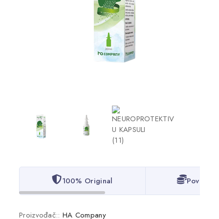
100% Original
Povoljne
Proizvođač::
HA Company