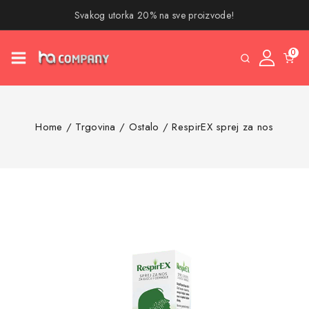
Svakog utorka 20% na sve proizvode!
0
Home
/
Trgovina
/
Ostalo
/
RespirEX sprej za nos