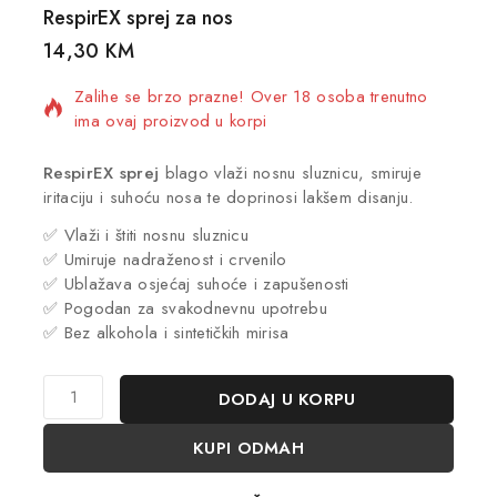
RespirEX sprej za nos
14,30
KM
14 proizvoda prodano u zadnjih 11 sat
Zalihe se brzo prazne! Over 18 osoba trenutno
ima ovaj proizvod u korpi
RespirEX sprej
blago vlaži nosnu sluznicu, smiruje
iritaciju i suhoću nosa te doprinosi lakšem disanju.
✅ Vlaži i štiti nosnu sluznicu
✅ Umiruje nadraženost i crvenilo
✅ Ublažava osjećaj suhoće i zapušenosti
✅ Pogodan za svakodnevnu upotrebu
✅ Bez alkohola i sintetičkih mirisa
DODAJ U KORPU
KUPI ODMAH