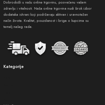
Dobrodošli u našu online trgovinu, posvećenu vašem
zdravlju i vitalnosti. Naša online trgovina nudi širok izbor
dodataka ishrani koji podržavaju aktivan i uravnotežen
način života. Kvalitet, pouzdanost i briga o kupcima su
temelj našeg rada.
Kategorije
Novo
Akcije
Gastro
Neuro