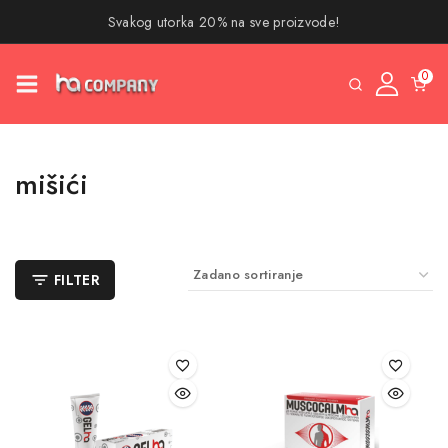
Svakog utorka 20% na sve proizvode!
0
mišići
FILTER