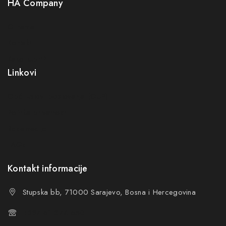
HA Company
O nama
Kontakt
Kako kupiti?
Linkovi
Opći uslovi poslovanja (OUP
)
Politika privatnosti
Reklamacije
FAQs
Kontakt informacije
Stupska bb, 71000 Sarajevo, Bosna i Hercegovina
+387 61 374 650