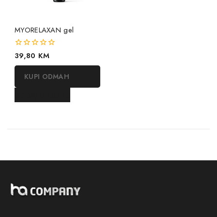
MYORELAXAN gel
0
39,80
KM
out
of
KUPI ODMAH
5
DODAJ U KORPU