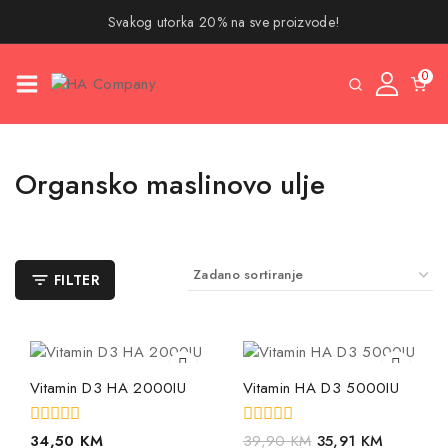
Svakog utorka 20% na sve proizvode!
0
Organsko maslinovo ulje
FILTER
Vitamin D3 HA 2000IU
Vitamin HA D3 5000IU
0
0
34,50
KM
39,90
KM
35,91
KM