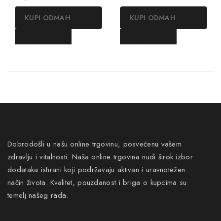
out
out
of
of
KUPI ODMAH
KUPI ODMAH
5
5
DODAJ U KORPU
DODAJ U KORPU
Dobrodošli u našu online trgovinu, posvećenu vašem
zdravlju i vitalnosti. Naša online trgovina nudi širok izbor
dodataka ishrani koji podržavaju aktivan i uravnotežen
način života. Kvalitet, pouzdanost i briga o kupcima su
temelj našeg rada.