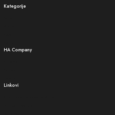
Kategorije
Novo
Akcije
Gastro
Neuro
HA Company
O nama
Kontakt
Kako kupiti?
Linkovi
Opći uslovi poslovanja (OUP
)
Politika privatnosti
Reklamacije