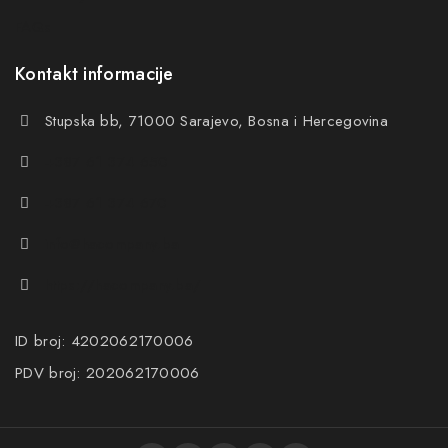
FAQs
Kontakt informacije
Stupska bb, 71000 Sarajevo, Bosna i Hercegovina
+387 61 374 650
+387 61 374 670
info@hacompany.ba
https://hacompany.ba/
ID broj: 4202062170006
PDV broj: 202062170006