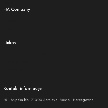
Neuro
HA Company
O nama
Kontakt
Kako kupiti?
Linkovi
Opći uslovi poslovanja (OUP
)
Politika privatnosti
Reklamacije
FAQs
Kontakt informacije
Stupska bb, 71000 Sarajevo, Bosna i Hercegovina