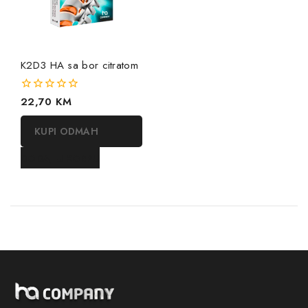
K2D3 HA sa bor citratom
0
22,70
KM
out
of
KUPI ODMAH
5
DODAJ U KORPU