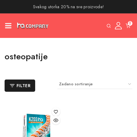
Svakog utorka 20% na sve proizvode!
0
osteopatije
FILTER