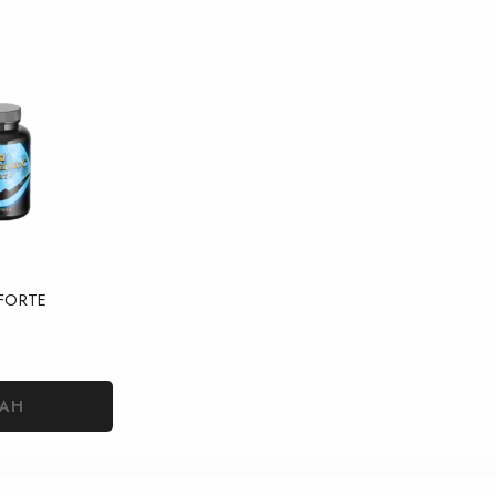
 FORTE
MAH