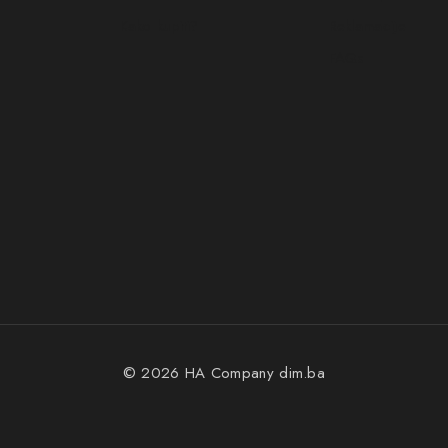
Kako kupiti?
Reklamacije
FAQs
© 2026 HA Company
dim.ba