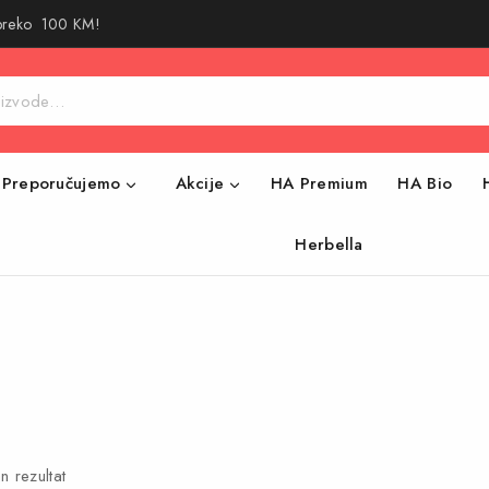
 preko 100 KM!
Preporučujemo
Akcije
HA Premium
HA Bio
Herbella
n rezultat