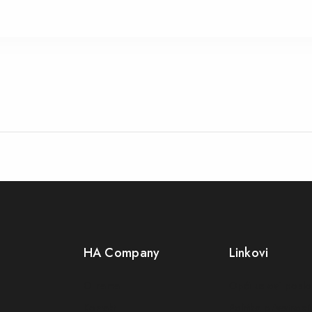
HA Company
Linkovi
O nama
Opći uslovi posl
Kontakt
Politika privatnosti