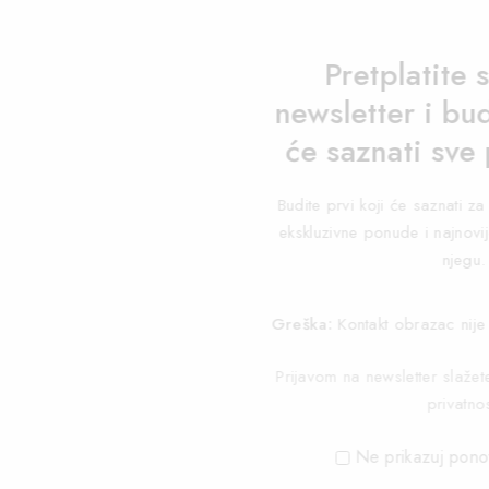
Pretplatite 
newsletter i bud
će saznati sve
Budite prvi koji će saznati 
ekskluzivne ponude i najnovij
njegu.
Greška:
Kontakt obrazac nije
Prijavom na newsletter slaže
privatnos
Ne prikazuj pono