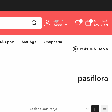
Sign In
0
.00KM
0
0
Account
My Cart
HA Sport
Anti Age
Optipharm
PONUDA DANA
pasiflora