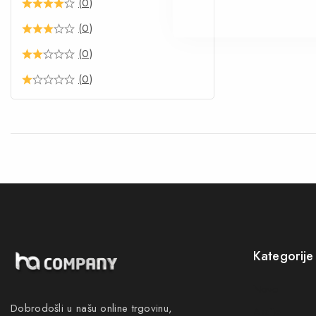
(0)
(0)
(0)
(0)
Kategorije
Novo
Dobrodošli u našu online trgovinu,
Akcije