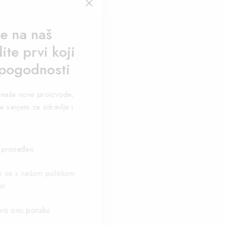
se na naš
ite prvi koji
 pogodnosti
za naše nove proizvode,
e savjete za zdravlje i
 pronađen.
te se s našom politikom
ti
vo ovu poruku