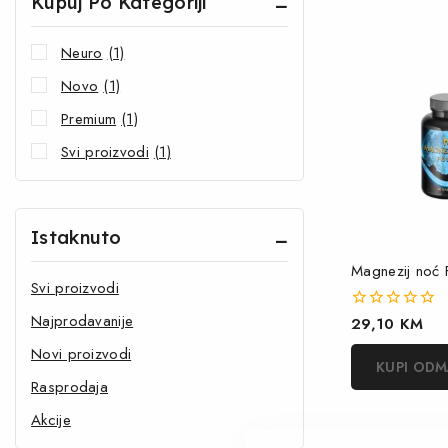
Kupuj Po Kategoriji
Neuro
(1)
Novo
(1)
Premium
(1)
Svi proizvodi
(1)
Istaknuto
Magnezij noć
Svi proizvodi
Najprodavanije
0
29,10
KM
out
Novi proizvodi
of
KUPI OD
5
Rasprodaja
Akcije