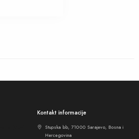
Kontakt informacije
ovanja (OUP
)
Stupska bb, 71000 Sarajevo, Bosna i
Hercegovina