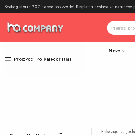
Svakog utorka 20% na sve proizvode! Besplatna dostava za narudžbe
Novo
Proizvodi Po Kategorijama
Prikazuje se jeda