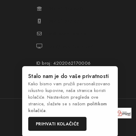
+387 61 374 650
+387 61 374 670
info@hacompany.ba
https://hacompany.ba/
ID broj: 4202062170006
PDV broj: 202062170006
Stalo nam je do vaše privatnosti
Kako bismo vam pružili personalizovano
iskustvo kupovine, naša stranica koristi
kolačiće. Nastavkom pregleda ove
stranice, slažete se s našom
politikom
kolačića
.
PRIHVATI KOLAČIĆE