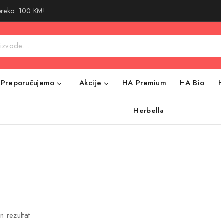
 preko 100 KM!
Preporučujemo
Akcije
HA Premium
HA Bio
Herbella
n rezultat