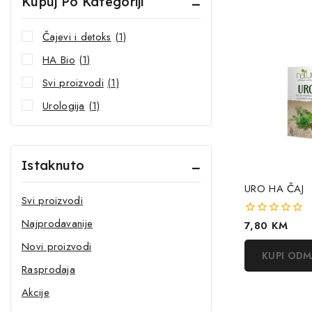
Kupuj Po Kategoriji
Čajevi i detoks
(1)
HA Bio
(1)
Svi proizvodi
(1)
Urologija
(1)
Istaknuto
URO HA ČAJ
Svi proizvodi
Najprodavanije
0
7,80
KM
out
Novi proizvodi
of
KUPI OD
5
Rasprodaja
Akcije