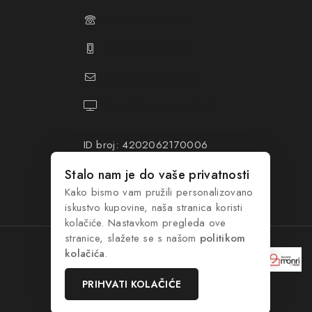
+387 61 374 650
+387 61 374 670
info@hacompany.ba
https://hacompany.ba/
ID broj: 4202062170006
PDV broj: 202062170006
Stalo nam je do vaše privatnosti
Kako bismo vam pružili personalizovano
iskustvo kupovine, naša stranica koristi
kolačiće. Nastavkom pregleda ove
stranice, slažete se s našom
politikom
kolačića
.
PRIHVATI KOLAČIĆE