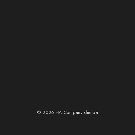
Kako kupiti?
Reklamacije
FAQs
© 2026 HA Company
dim.ba