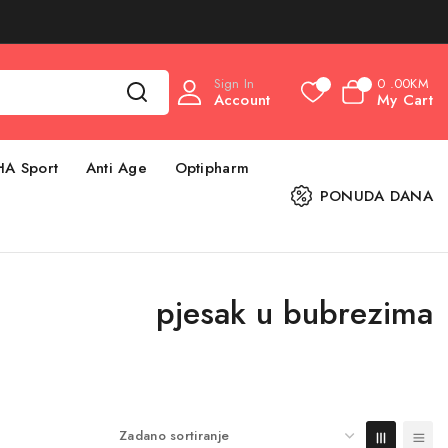
Sign In
0
.00KM
0
0
Account
My Cart
HA Sport
Anti Age
Optipharm
PONUDA DANA
pjesak u bubrezima