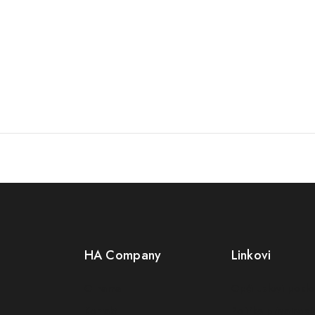
HA Company
Linkovi
O nama
Opći uslovi posl
Kontakt
Politika privatnosti