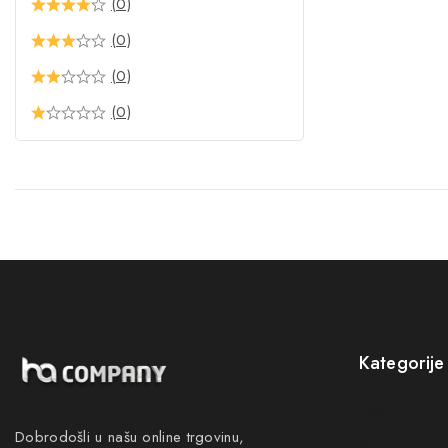
(0)
(0)
(0)
(0)
Kategorije
Novo
Dobrodošli u našu online trgovinu,
Akcije