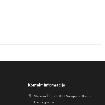
Kontakt informacije
ovanja (OUP
)
Stupska bb, 71000 Sarajevo, Bosna i
Hercegovina