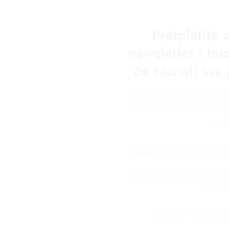
Pretplatite 
newsletter i bud
će saznati sve
Budite prvi koji će saznati 
ekskluzivne ponude i najnovij
njegu.
Greška:
Kontakt obrazac nije
Prijavom na newsletter slaže
privatnos
Ne prikazuj pono