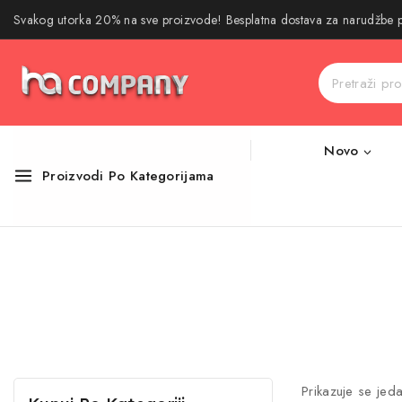
Svakog utorka 20% na sve proizvode! Besplatna dostava za narudžbe
Novo
Proizvodi Po Kategorijama
Prikazuje se jeda