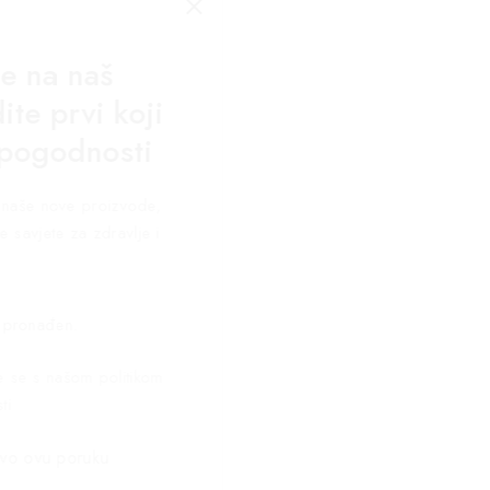
se na naš
ite prvi koji
 pogodnosti
za naše nove proizvode,
e savjete za zdravlje i
 pronađen.
te se s našom politikom
ti
vo ovu poruku