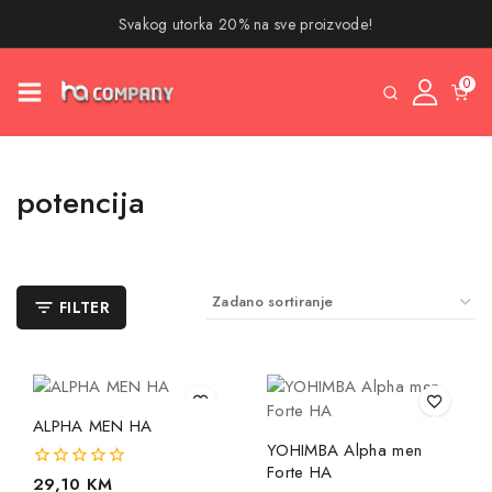
Svakog utorka 20% na sve proizvode!
0
potencija
FILTER
ALPHA MEN HA
YOHIMBA Alpha men
Forte HA
0
29,10
KM