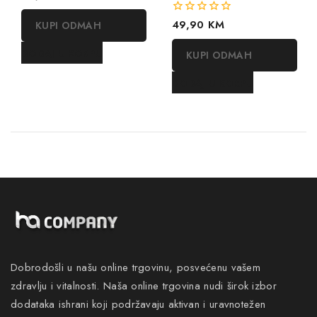
out
of
0
49,90
KM
KUPI ODMAH
5
out
of
DODAJ U KORPU
KUPI ODMAH
5
DODAJ U KORPU
Dobrodošli u našu online trgovinu, posvećenu vašem
zdravlju i vitalnosti. Naša online trgovina nudi širok izbor
dodataka ishrani koji podržavaju aktivan i uravnotežen