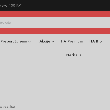
 preko 100 KM!
Preporučujemo
Akcije
HA Premium
HA Bio
Herbella
n rezultat