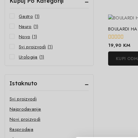
Kupuj Po Kategoriji
Gastro
(1)
Neuro
(1)
BOULARDI HA
Novo
(1)
0
19,90
KM
Svi proizvodi
(1)
out
of
Urologija
(1)
KUPI OD
5
Istaknuto
Svi proizvodi
Najprodavanije
Novi proizvodi
Rasprodaja