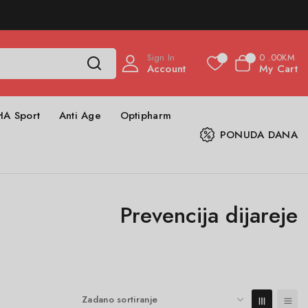
Sign In
0
.00KM
0
0
Account
My Cart
HA Sport
Anti Age
Optipharm
PONUDA DANA
Prevencija dijareje