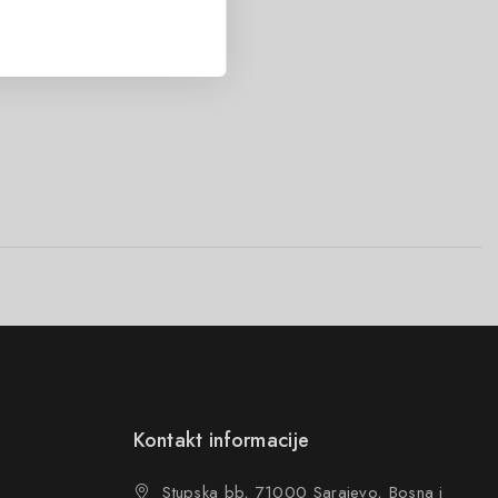
Kontakt informacije
ovanja (OUP
)
Stupska bb, 71000 Sarajevo, Bosna i