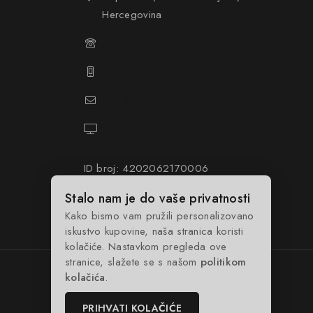
Hercegovina
+387 61 374 650
+387 61 374 670
info@hacompany.ba
https://hacompany.ba/
ID broj: 4202062170006
PDV broj: 202062170006
Stalo nam je do vaše privatnosti
Kako bismo vam pružili personalizovano
iskustvo kupovine, naša stranica koristi
kolačiće. Nastavkom pregleda ove
stranice, slažete se s našom
politikom
kolačića
.
PRIHVATI KOLAČIĆE