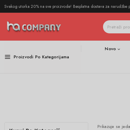
Svakog utorka 20% na sve proizvode! Besplatna dostava za narudžbe
Novo
Proizvodi Po Kategorijama
Prikazuje se jeda