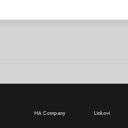
HA Company
Linkovi
O nama
Opći uslovi posl