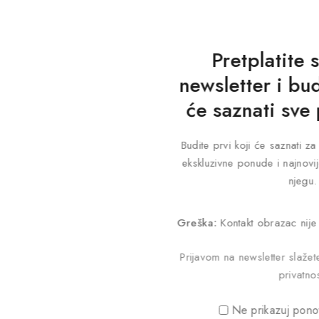
Pretplatite 
newsletter i bud
će saznati sve
Budite prvi koji će saznati 
ekskluzivne ponude i najnovij
njegu.
Greška:
Kontakt obrazac nije
Prijavom na newsletter slaže
privatnos
Ne prikazuj pono