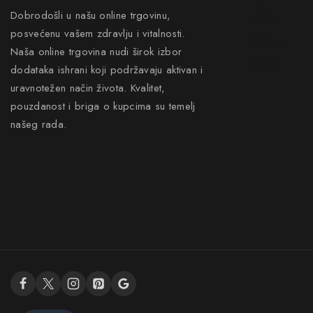
Dobrodošli u našu online trgovinu,
Akcije
posvećenu vašem zdravlju i vitalnosti.
Gastro
Naša online trgovina nudi širok izbor
Neuro
dodataka ishrani koji podržavaju aktivan i
uravnotežen način života. Kvalitet,
pouzdanost i briga o kupcima su temelj
našeg rada.