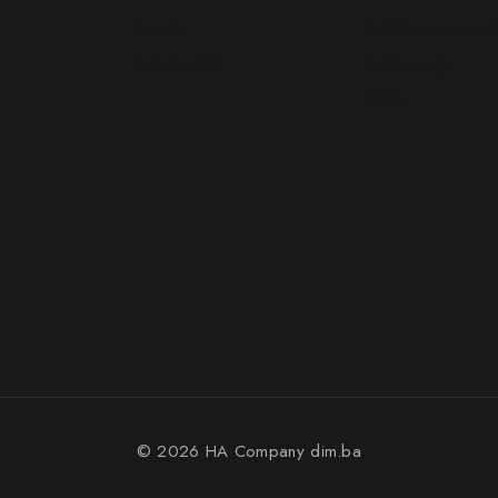
Kontakt
Politika privatnosti
Kako kupiti?
Reklamacije
FAQs
© 2026 HA Company
dim.ba