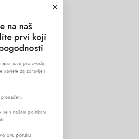
se na naš
ite prvi koji
 pogodnosti
za naše nove proizvode,
e savjete za zdravlje i
 pronađen.
te se s našom politikom
ti
vo ovu poruku