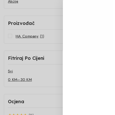
Akcije
Proizvođač
HA Company
(1)
Fitriraj Po Cijeni
Svi
0
KM
–
30
KM
Ocjena