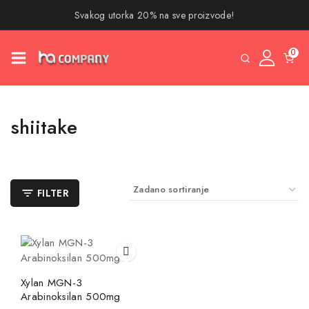
Svakog utorka 20% na sve proizvode!
0
shiitake
FILTER
Xylan MGN-3
Arabinoksilan 500mg