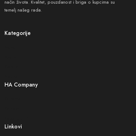
način života. Kvalitet, pouzdanost i briga o kupcima su
temelj našeg rada.
Kategorije
Novo
Akcije
Gastro
Neuro
HA Company
O nama
Kontakt
Kako kupiti?
Linkovi