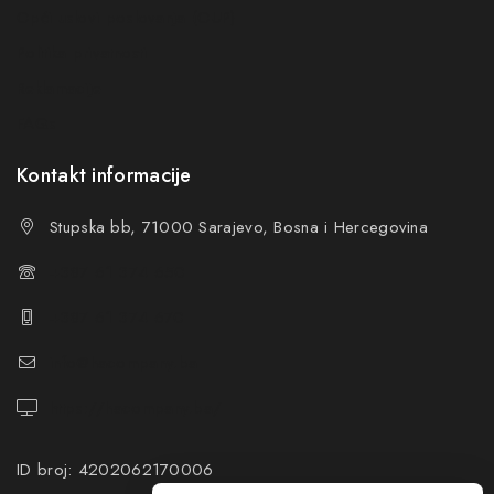
Opći uslovi poslovanja (OUP
)
Politika privatnosti
Reklamacije
FAQs
Kontakt informacije
Stupska bb, 71000 Sarajevo, Bosna i Hercegovina
+387 61 374 650
+387 61 374 670
info@hacompany.ba
https://hacompany.ba/
ID broj: 4202062170006