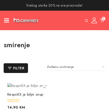
Svakog utorka 20% na sve proizvode!
0
smirenje
FILTER
RespirEX je biljni sirup
0
14,90
KM