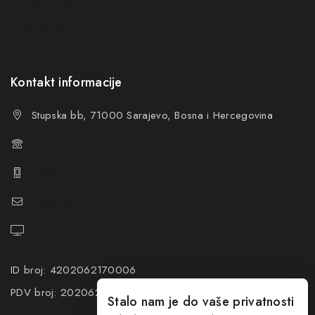
Politika privatnosti
Reklamacije
FAQs
Kontakt informacije
Stupska bb, 71000 Sarajevo, Bosna i Hercegovina
+387 61 374 650
+387 61 374 670
info@hacompany.ba
https://hacompany.ba/
ID broj: 4202062170006
PDV broj: 202062170006
Stalo nam je do vaše privatnosti