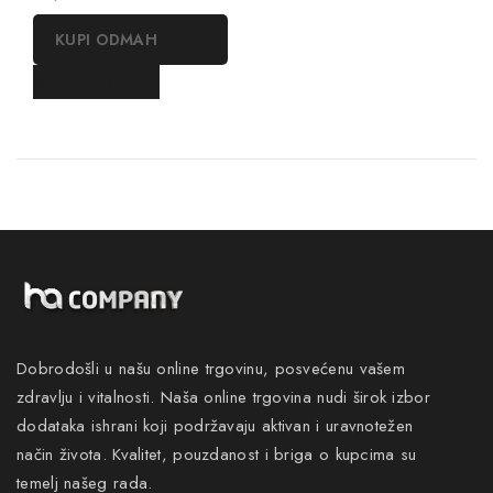
out
of
KUPI ODMAH
5
DODAJ U KORPU
Dobrodošli u našu online trgovinu, posvećenu vašem
zdravlju i vitalnosti. Naša online trgovina nudi širok izbor
dodataka ishrani koji podržavaju aktivan i uravnotežen
način života. Kvalitet, pouzdanost i briga o kupcima su
temelj našeg rada.