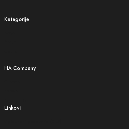
Kategorije
Novo
Akcije
Pretplatite se na naš newsletter i budite
Gastro
prvi koji će saznati sve pogodnosti
Neuro
HA Company
Budite prvi koji će saznati za naše nove proizvode,
ekskluzivne ponude i najnovije savjete za zdravlje i
O nama
njegu.
Kontakt
Greška:
Kontakt obrazac nije pronađen.
Kako kupiti?
Linkovi
Prijavom na newsletter slažete se s našom politikom
privatnosti
Opći uslovi poslovanja (OUP
)
Ne prikazuj ponovo ovu poruku