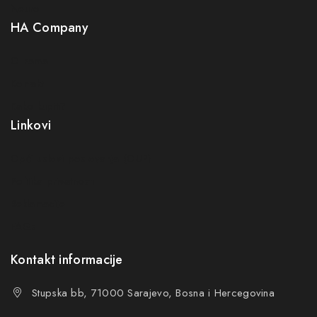
Neuro
HA Company
O nama
Kontakt
Kako kupiti?
Linkovi
Opći uslovi poslovanja (OUP
)
Politika privatnosti
Reklamacije
FAQs
Kontakt informacije
Stupska bb, 71000 Sarajevo, Bosna i Hercegovina