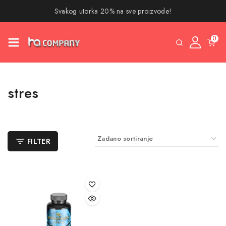
Svakog utorka 20% na sve proizvode!
0
stres
FILTER