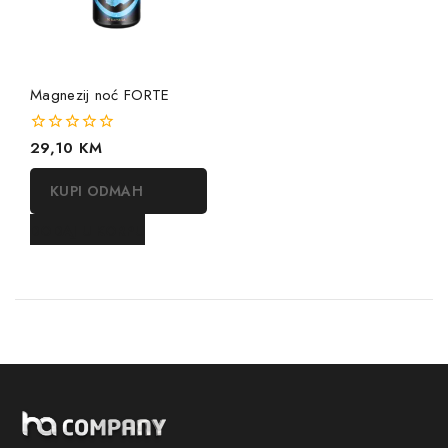
Magnezij noć FORTE
0
29,10
KM
out
of
KUPI ODMAH
5
DODAJ U KORPU