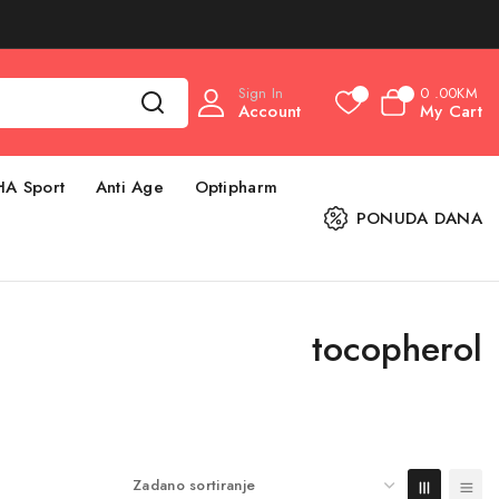
Sign In
0
.00KM
0
0
Account
My Cart
HA Sport
Anti Age
Optipharm
PONUDA DANA
tocopherol