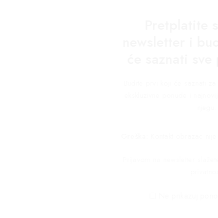
Pretplatite 
newsletter i bud
će saznati sve
Budite prvi koji će saznati 
ekskluzivne ponude i najnovij
njegu.
Greška:
Kontakt obrazac nije
Prijavom na newsletter slaže
privatnos
Ne prikazuj pono