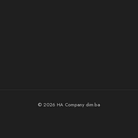
FAQs
© 2026 HA Company
dim.ba