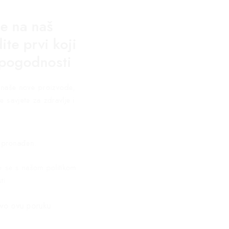
se na naš
ite prvi koji
 pogodnosti
za naše nove proizvode,
e savjete za zdravlje i
 pronađen.
te se s našom politikom
ti
vo ovu poruku