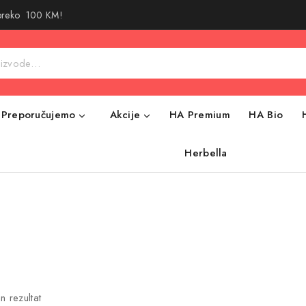
 preko 100 KM!
Preporučujemo
Akcije
HA Premium
HA Bio
Herbella
n rezultat