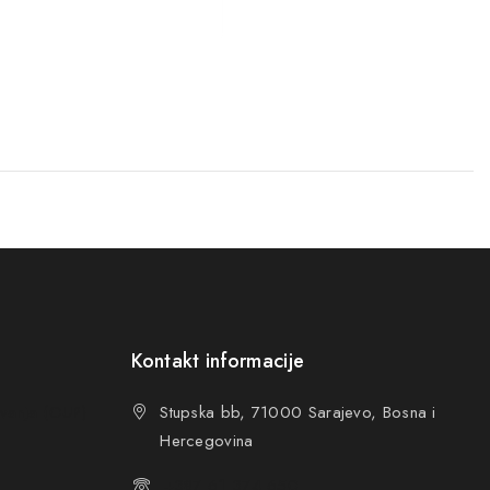
Kontakt informacije
ovanja (OUP
)
Stupska bb, 71000 Sarajevo, Bosna i
Hercegovina
+387 61 374 650