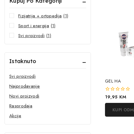
Kupuj Po Kategoriji
Fizijatrija + ortopedija
(1)
Sport i energija
(1)
Svi proizvodi
(1)
Istaknuto
Svi proizvodi
GEL HA
Najprodavanije
Novi proizvodi
0
19,95
KM
out
Rasprodaja
of
KUPI OD
5
Akcije