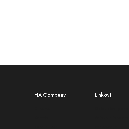
HA Company
Linkovi
O nama
Opći uslovi posl
Kontakt
Politika privatnosti
Kako kupiti?
Reklamacije