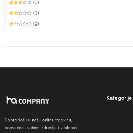
(0)
(0)
(0)
Kategorije
Novo
Dobrodošli u našu online trgovinu,
Akcije
posvećenu vašem zdravlju i vitalnosti.
Gastro