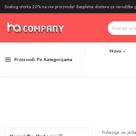
Svakog utorka 20% na sve proizvode! Besplatna dostava za narudžbe
Novo
Proizvodi Po Kategorijama
Prikazuje se jeda