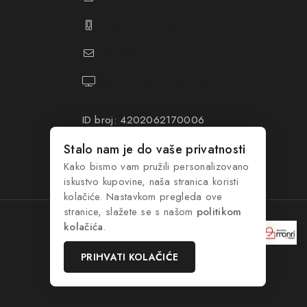
+387 61 374 670
info@hacompany.ba
https://hacompany.ba/
ID broj: 4202062170006
PDV broj: 202062170006
Stalo nam je do vaše privatnosti
Kako bismo vam pružili personalizovano
iskustvo kupovine, naša stranica koristi
kolačiće. Nastavkom pregleda ove
stranice, slažete se s našom
politikom
kolačića
.
PRIHVATI KOLAČIĆE