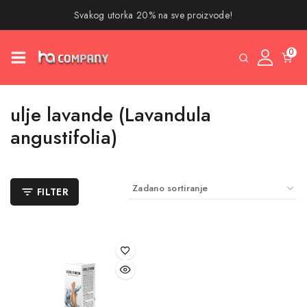
Svakog utorka 20% na sve proizvode!
0
ulje lavande (Lavandula
angustifolia)
FILTER