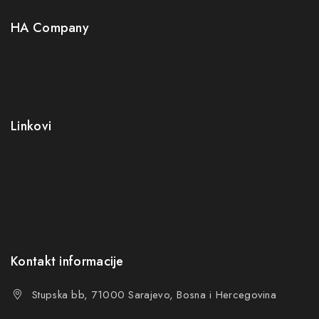
Neuro
HA Company
O nama
Kontakt
Kako kupiti?
Linkovi
Opći uslovi poslovanja (OUP
)
Politika privatnosti
Reklamacije
FAQs
Kontakt informacije
Stupska bb, 71000 Sarajevo, Bosna i Hercegovina