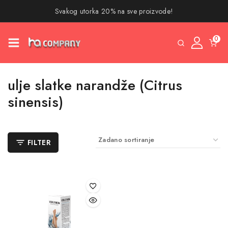
Svakog utorka 20% na sve proizvode!
0
ulje slatke narandže (Citrus
sinensis)
FILTER