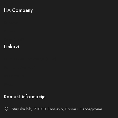
Neuro
HA Company
O nama
Kontakt
Kako kupiti?
Linkovi
Opći uslovi poslovanja (OUP
)
Politika privatnosti
Reklamacije
FAQs
Kontakt informacije
Stupska bb, 71000 Sarajevo, Bosna i Hercegovina