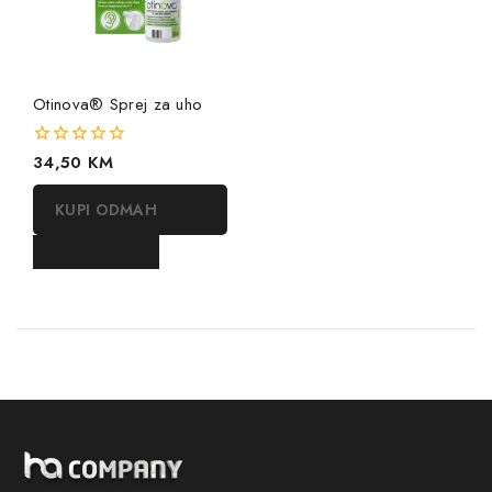
Otinova® Sprej za uho
0
34,50
KM
out
of
KUPI ODMAH
5
DODAJ U KORPU