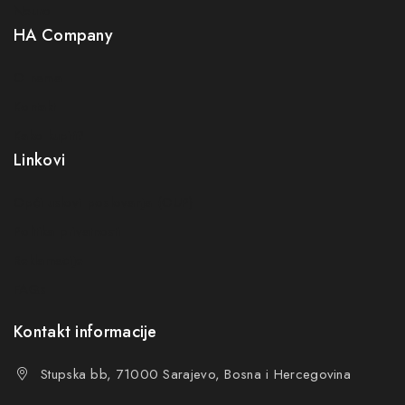
Neuro
HA Company
O nama
Kontakt
Kako kupiti?
Linkovi
Opći uslovi poslovanja (OUP
)
Politika privatnosti
Reklamacije
FAQs
Kontakt informacije
Stupska bb, 71000 Sarajevo, Bosna i Hercegovina