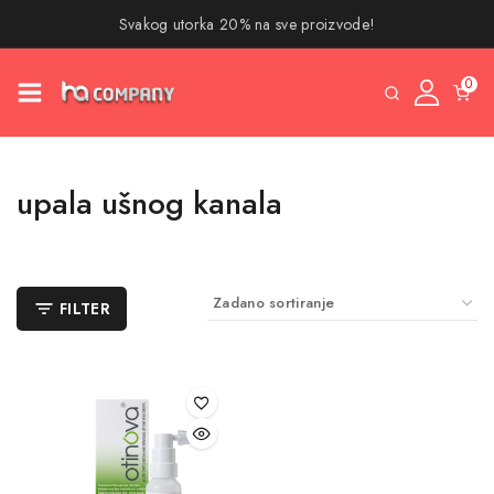
Svakog utorka 20% na sve proizvode!
0
upala ušnog kanala
FILTER