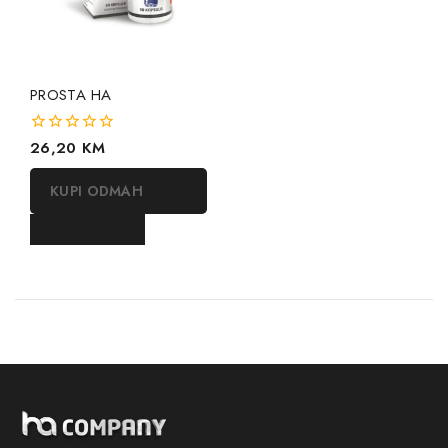
PROSTA HA
0
26,20
KM
out
of
KUPI ODMAH
5
DODAJ U KORPU