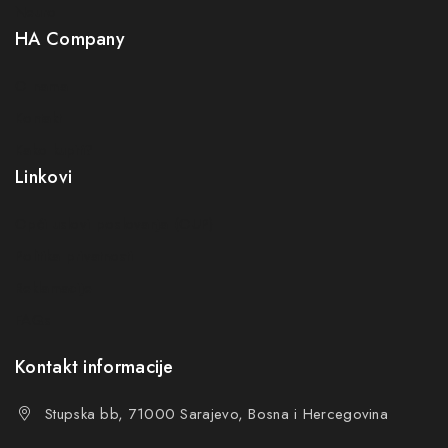
Neuro
HA Company
O nama
Kontakt
Kako kupiti?
Linkovi
Opći uslovi poslovanja (OUP
)
Politika privatnosti
Reklamacije
FAQs
Kontakt informacije
Stupska bb, 71000 Sarajevo, Bosna i Hercegovina