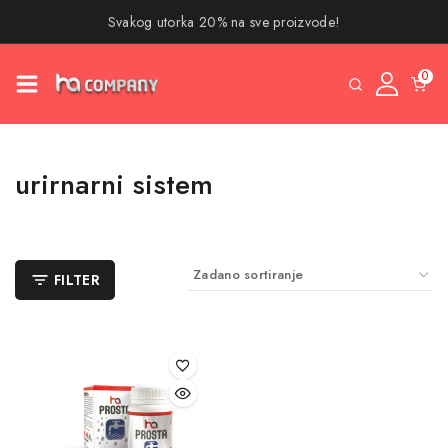
Svakog utorka 20% na sve proizvode!
0
urirnarni sistem
FILTER