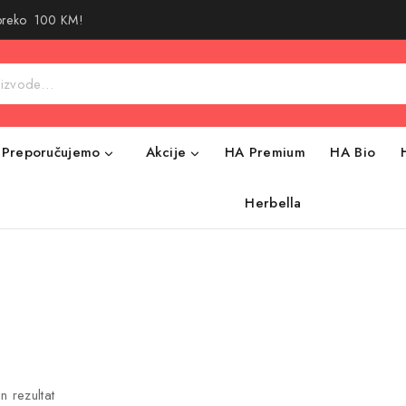
 preko 100 KM!
Preporučujemo
Akcije
HA Premium
HA Bio
Herbella
n rezultat