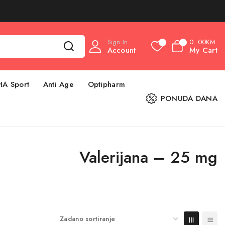
Sign In
0
.00KM
0
0
Account
My Cart
HA Sport
Anti Age
Optipharm
PONUDA DANA
Valerijana – 25 mg