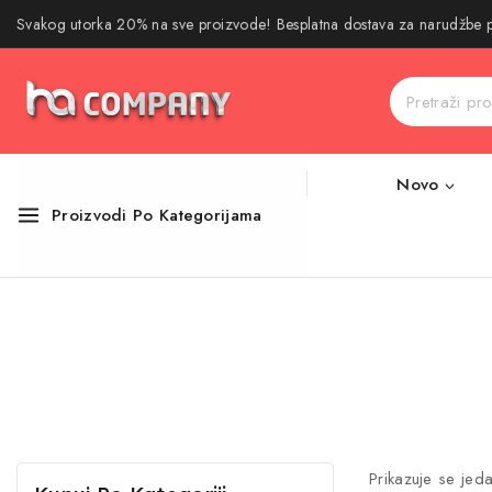
Svakog utorka 20% na sve proizvode! Besplatna dostava za narudžbe
Novo
Proizvodi Po Kategorijama
Prikazuje se jeda