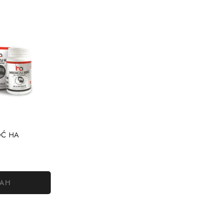
OĆ HA
MAH