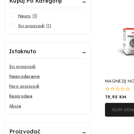
Kupuj Po Kategoriji
Neuro
(1)
Svi proizvodi
(1)
Istaknuto
Svi proizvodi
Najprodavanije
MAGNEZIJ N
Novi proizvodi
Rasprodaja
0
19,95
KM
out
Akcije
of
KUPI OD
5
Proizvođač