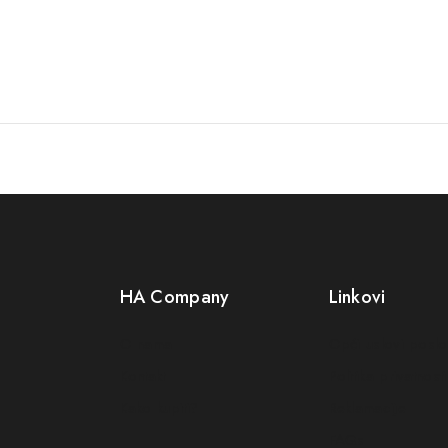
HA Company
Linkovi
O nama
Opći uslovi posl
Kontakt
Politika privatnosti
Kako kupiti?
Reklamacije
FAQs