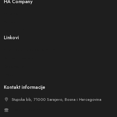
HA Company
O nama
Kontakt
Kako kupiti?
Linkovi
Opći uslovi poslovanja (OUP
)
Politika privatnosti
Reklamacije
FAQs
Kontakt informacije
Stupska bb, 71000 Sarajevo, Bosna i Hercegovina
+387 61 374 650