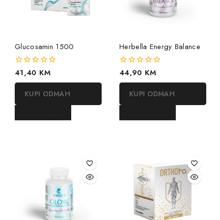
Glucosamin 1500
Herbella Energy Balance
0
41,40
KM
0
44,90
KM
out
out
of
of
KUPI ODMAH
KUPI ODMAH
5
5
DODAJ U KORPU
DODAJ U KORPU