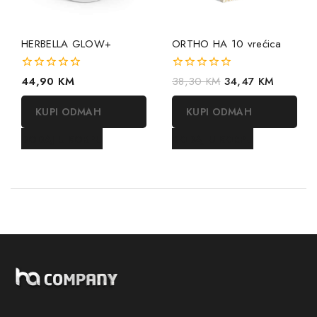
HERBELLA GLOW+
ORTHO HA 10 vrećica
0
44,90
KM
0
38,30
KM
34,47
KM
out
out
of
of
KUPI ODMAH
KUPI ODMAH
5
5
DODAJ U KORPU
DODAJ U KORPU