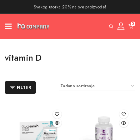
Svakog utorka 20% na sve proizvode!
0
vitamin D
FILTER