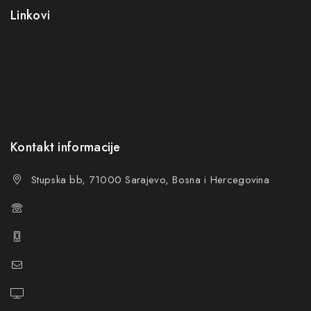
privatnosti
Linkovi
Ne prikazuj ponovo ovu poruku
Opći uslovi poslovanja (OUP
)
Politika privatnosti
Reklamacije
FAQs
Kontakt informacije
Stupska bb, 71000 Sarajevo, Bosna i Hercegovina
+387 61 374 650
+387 61 374 670
info@hacompany.ba
https://hacompany.ba/