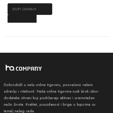
out
of
KUPI ODMAH
5
DODAJ U KORPU
Dobrodošli u našu online trgovinu, posvećenu vašem
zdravlju i vitalnosti. Naša online trgovina nudi širok izbor
dodataka ishrani koji podržavaju aktivan i uravnotežen
način života. Kvalitet, pouzdanost i briga o kupcima su
temelj našeg rada.