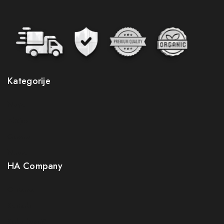
Kategorije
Novo
Pretplatite se na naš newsletter i budite
Akcije
prvi koji će saznati sve pogodnosti
Gastro
Budite prvi koji će saznati za naše nove proizvode,
Neuro
ekskluzivne ponude i najnovije savjete za zdravlje i
HA Company
njegu.
O nama
Greška:
Kontakt obrazac nije pronađen.
Kontakt
Prijavom na newsletter slažete se s našom politikom
Kako kupiti?