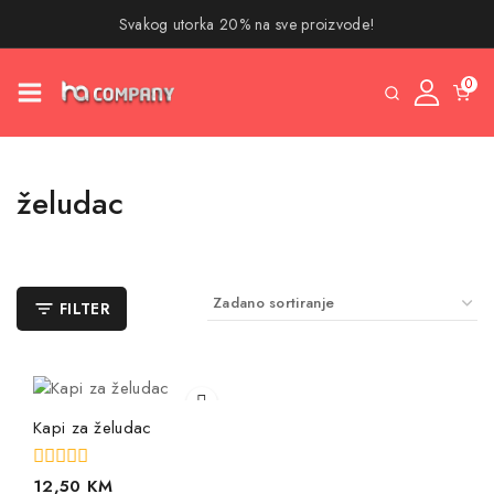
Svakog utorka 20% na sve proizvode!
0
želudac
FILTER
Kapi za želudac
0
12,50
KM