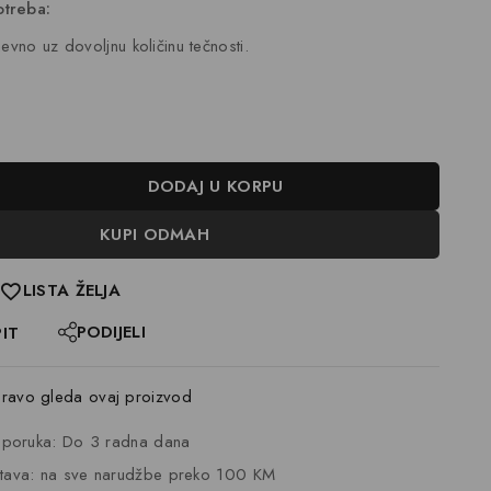
treba:
evno uz dovoljnu količinu tečnosti.
DODAJ U KORPU
KUPI ODMAH
LISTA ŽELJA
PODIJELI
PIT
avo gleda ovaj proizvod
isporuka: Do 3 radna dana
tava: na sve narudžbe preko 100 KM