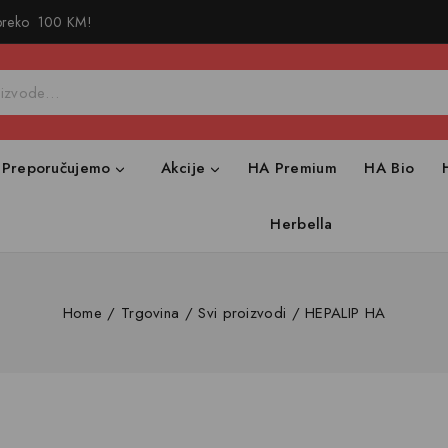
 preko 100 KM!
Preporučujemo
Akcije
HA Premium
HA Bio
Herbella
Home
/
Trgovina
/
Svi proizvodi
/
HEPALIP HA