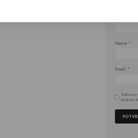
Vaša recen
Name
*
Email
*
Sačuvaj 
buduće k