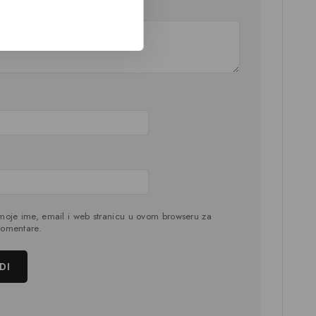
zija
*
moje ime, email i web stranicu u ovom browseru za
omentare.