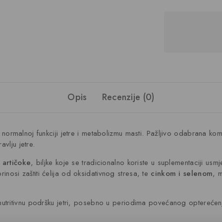
Opis
Recenzije (0)
ormalnoj funkciji jetre i metabolizmu masti. Pažljivo odabrana kombi
vlju jetre.
a artičoke
, biljke koje se tradicionalno koriste u suplementaciji us
prinosi zaštiti ćelija od oksidativnog stresa, te
cinkom i selenom
, 
tritivnu podršku jetri, posebno u periodima povećanog opterećenj