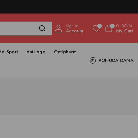
Sign In
0
.00KM
0
0
Account
My Cart
HA Sport
Anti Age
Optipharm
PONUDA DANA