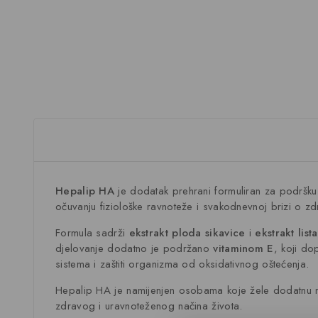
Hepalip HA
je dodatak prehrani formuliran za podršku n
očuvanju fiziološke ravnoteže i svakodnevnoj brizi o zdra
Formula sadrži
ekstrakt ploda sikavice
i
ekstrakt list
djelovanje dodatno je podržano
vitaminom E
, koji do
sistema i zaštiti organizma od oksidativnog oštećenja.
Hepalip HA je namijenjen osobama koje žele dodatnu nu
zdravog i uravnoteženog načina života.