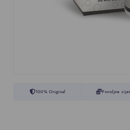
100% Original
Povoljne cije