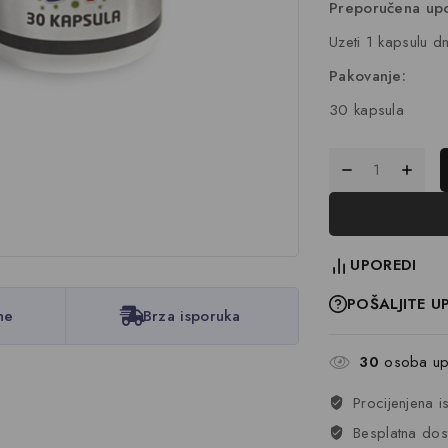
Preporučena upo
Uzeti 1 kapsulu dn
Pakovanje:
30 kapsula
UPOREDI
POŠALJITE U
ne
Brza isporuka
30
osoba upr
Procijenjena 
Besplatna dos