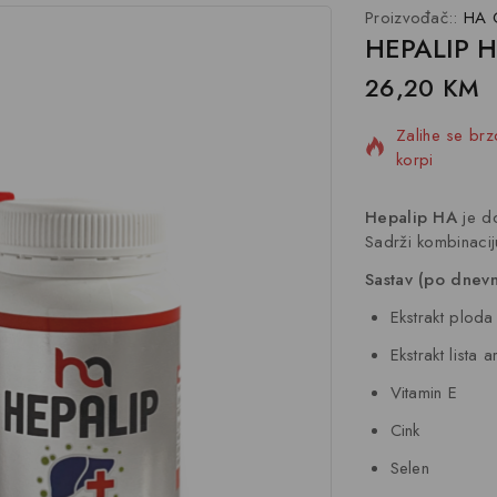
Proizvođač::
HA 
HEPALIP 
26,20
KM
11 proizvoda
Zalihe se br
korpi
Hepalip HA
je do
Sadrži kombinaciju
Sastav (po dnevn
Ekstrakt ploda
Ekstrakt lista a
Vitamin E
Cink
Selen