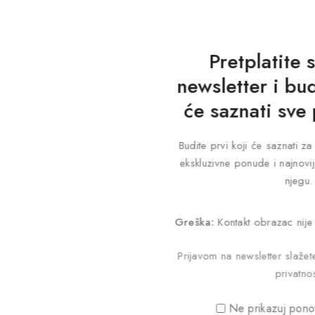
Deta
Ekstrakt ploda sikavice, Ekstrakt lista artičoke, Vitamin E
Uzeti 1 kapsulu dnevno uz dovoljnu količinu tečnosti.
Pretplatite 
30 kapsula
newsletter i bud
će saznati sve
Budi prvi d
Budite prvi koji će saznati 
ekskluzivne ponude i najnovij
Vaša email ad
njegu.
*
Vaša ocje
Greška:
Kontakt obrazac nije
Prijavom na newsletter slaže
Recenzija
privatnos
Ne prikazuj pono