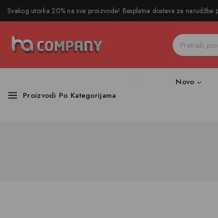
Svakog utorka 20% na sve proizvode! Besplatna dostava za narudžbe
Novo
Proizvodi Po Kategorijama