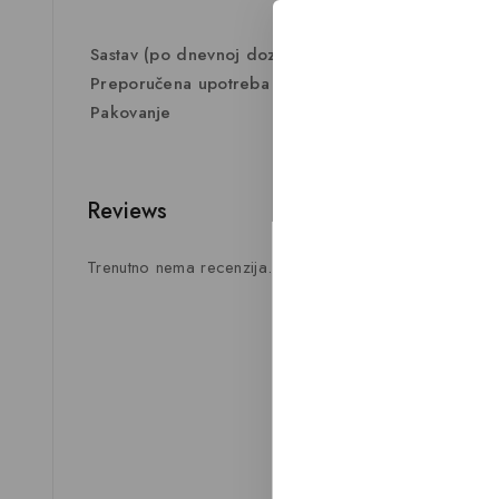
Stavka
Sastav (po dnevnoj dozi – 1 kapsula)
Preporučena upotreba
Pakovanje
Reviews
Trenutno nema recenzija.