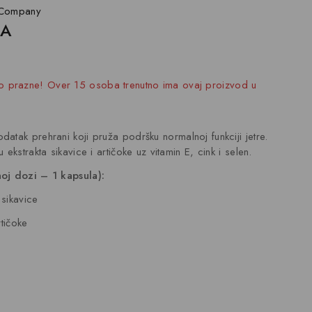
Company
HA
 prodano u zadnjih 12 sat
zo prazne! Over 15 osoba trenutno ima ovaj proizvod u
datak prehrani koji pruža podršku normalnoj funkciji jetre.
 ekstrakta sikavice i artičoke uz vitamin E, cink i selen.
oj dozi – 1 kapsula):
 sikavice
rtičoke