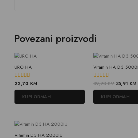
Povezani proizvodi
URO HA
Vitamin HA D3 5000
0
0
22,70
KM
39,90
KM
35,91
KM
out
out
of
of
KUPI ODMAH
KUPI ODMAH
5
5
Vitamin D3 HA 2000IU