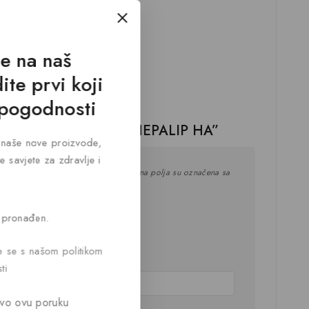
lji
, Cink, Selen
se na naš
ite prvi koji
 pogodnosti
a ostavi recenziju za “HEPALIP HA”
za naše nove proizvode,
e savjete za zdravlje i
resa neće biti objavljivana.
Neophodna polja su označena sa
na
*
 pronađen.
te se s našom politikom
ti
vo ovu poruku