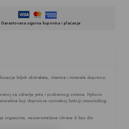
Garantovana sigurna kupovina i plaćanje
nacija biljnih ekstrakata, vitamina i minerala doprinosi
mjerenoj na zdravlje jetre i probavnog sistema. Njihovo
mineralima koji doprinose normalnoj funkciji imunološkog
a organizma, neuravnotežene ishrane ili kao dio