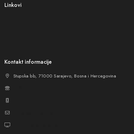
Linkovi
Opći uslovi poslovanja (OUP
)
Politika privatnosti
Reklamacije
FAQs
Kontakt informacije
Stupska bb, 71000 Sarajevo, Bosna i Hercegovina
+387 61 374 650
+387 61 374 670
info@hacompany.ba
https://hacompany.ba/