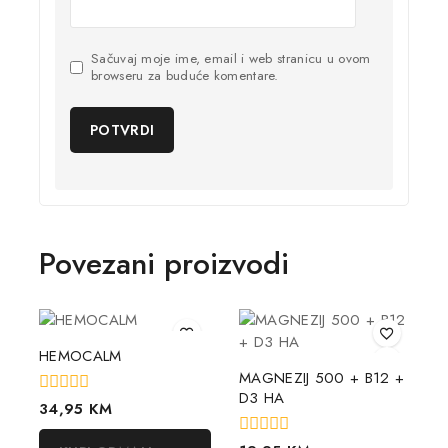
Sačuvaj moje ime, email i web stranicu u ovom
browseru za buduće komentare.
Povezani proizvodi
HEMOCALM
MAGNEZIJ 500 + B12 +
D3 HA
0
34,95
KM
out
of