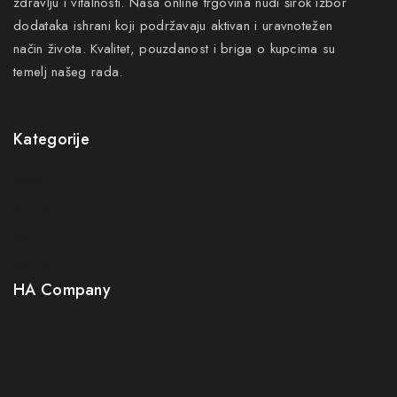
zdravlju i vitalnosti. Naša online trgovina nudi širok izbor
dodataka ishrani koji podržavaju aktivan i uravnotežen
način života. Kvalitet, pouzdanost i briga o kupcima su
temelj našeg rada.
Kategorije
Novo
Akcije
Gastro
Neuro
HA Company
O nama
Kontakt
Kako kupiti?