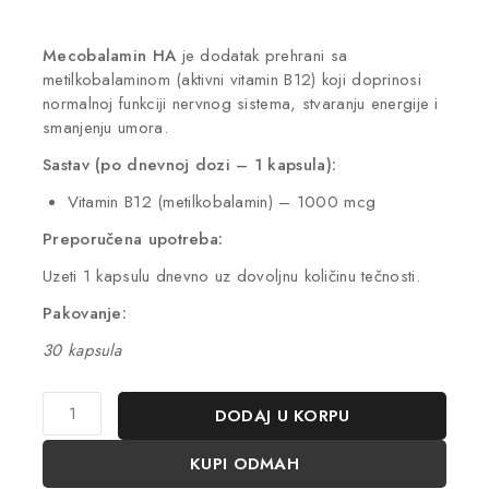
Velika potražnja! 1 osoba trenutno ima ovaj
proizvod u korpi
Mecobalamin HA
je dodatak prehrani sa
metilkobalaminom (aktivni vitamin B12) koji doprinosi
normalnoj funkciji nervnog sistema, stvaranju energije i
smanjenju umora.
Sastav (po dnevnoj dozi – 1 kapsula):
Vitamin B12 (metilkobalamin) – 1000 mcg
Preporučena upotreba:
Uzeti 1 kapsulu dnevno uz dovoljnu količinu tečnosti.
Pakovanje:
30 kapsula
DODAJ U KORPU
KUPI ODMAH