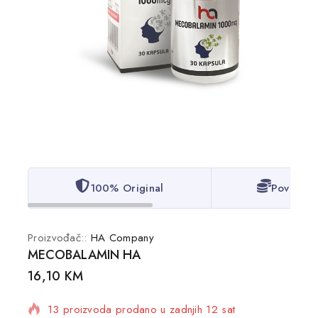
100% Original
Povoljne
Proizvođač::
HA Company
MECOBALAMIN HA
16,10
KM
13 proizvoda prodano u zadnjih 12 sat