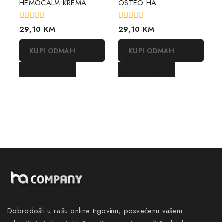
HEMOCALM KREMA
OSTEO HA
0
0
29,10
KM
29,10
KM
out
out
of
of
KUPI ODMAH
KUPI ODMAH
5
5
DODAJ U KORPU
DODAJ U KORPU
Dobrodošli u našu online trgovinu, posvećenu vašem