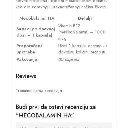
nervnom sistemu i općem metaboličkom balansu,
kao dio zdravog i uravnoteženog načina života.
Mecobalamin HA
Detalji
Vitamin B12
Sastav (po dnevnoj
(metilkobalamin) – 1000
dozi – 1 kapsula)
mcg
Preporučena
Uzeti 1 kapsulu dnevno uz
upotreba
dovoljnu količinu tečnosti.
Pakovanje
30 kapsula
Reviews
Trenutno nema recenzija.
Budi prvi da ostavi recenziju za
“MECOBALAMIN HA”