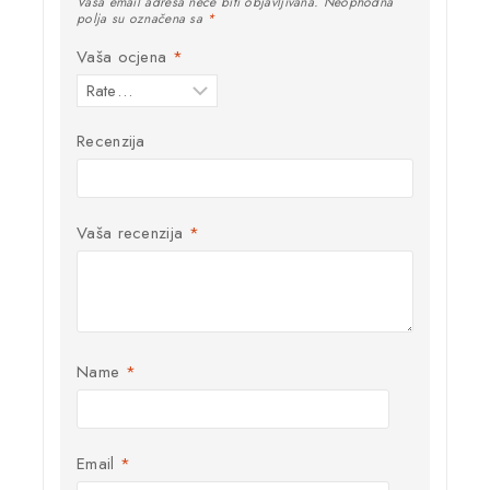
Vaša email adresa neće biti objavljivana.
Neophodna
polja su označena sa
*
Vaša ocjena
*
Recenzija
Vaša recenzija
*
Name
*
Email
*