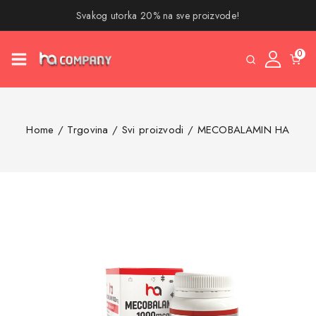
Svakog utorka 20% na sve proizvode!
0
Home
/
Trgovina
/
Svi proizvodi
/
MECOBALAMIN HA