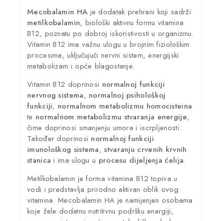
Mecobalamin HA
je dodatak prehrani koji sadrži
metilkobalamin
, biološki aktivnu formu vitamina
B12, poznatu po dobroj iskoristivosti u organizmu.
Vitamin B12 ima važnu ulogu u brojnim fiziološkim
procesima, uključujući nervni sistem, energijski
metabolizam i opće blagostanje.
Vitamin B12 doprinosi
normalnoj funkciji
nervnog sistema
,
normalnoj psihološkoj
funkciji
,
normalnom metabolizmu homocisteina
te
normalnom metabolizmu stvaranja energije
,
čime doprinosi smanjenju umora i iscrpljenosti.
Također doprinosi
normalnoj funkciji
imunološkog sistema
,
stvaranju crvenih krvnih
stanica
i ima ulogu u
procesu dijeljenja ćelija
.
Metilkobalamin je forma vitamina B12 topiva u
vodi i predstavlja prirodno aktivan oblik ovog
vitamina. Mecobalamin HA je namijenjen osobama
koje žele dodatnu nutritivnu podršku energiji,