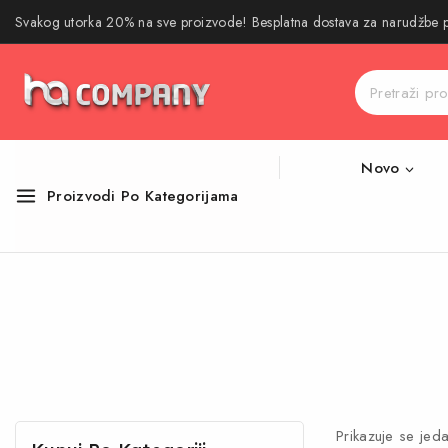
Svakog utorka 20% na sve proizvode! Besplatna dostava za narudžbe
Novo
Proizvodi Po Kategorijama
Prikazuje se jeda