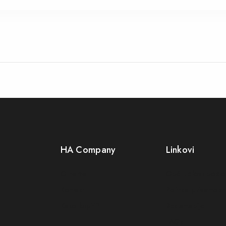
HA Company
Linkovi
O nama
Opći uslovi posl
Kontakt
Politika privatnosti
Kako kupiti?
Reklamacije
FAQs