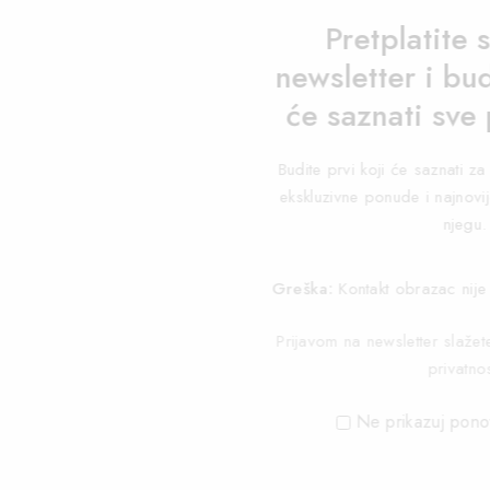
Pretplatite 
newsletter i bud
će saznati sve
Budite prvi koji će saznati 
ekskluzivne ponude i najnovij
njegu.
Greška:
Kontakt obrazac nije
Prijavom na newsletter slaže
privatnos
Ne prikazuj pono