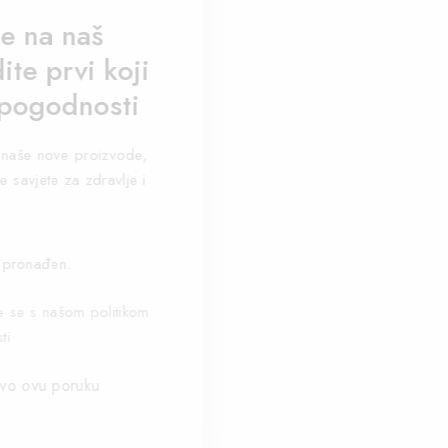
se na naš
ite prvi koji
 pogodnosti
za naše nove proizvode,
e savjete za zdravlje i
 pronađen.
te se s našom politikom
ti
vo ovu poruku