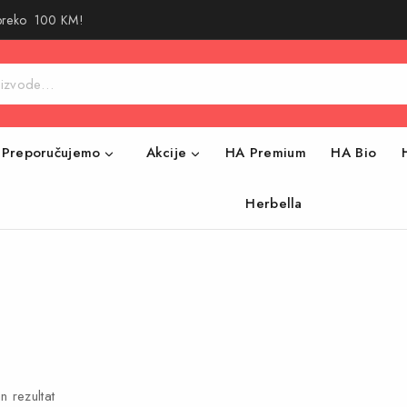
 preko 100 KM!
Preporučujemo
Akcije
HA Premium
HA Bio
Herbella
n rezultat