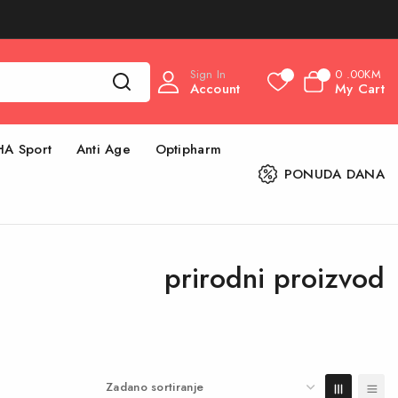
Sign In
0
.00KM
0
0
Account
My Cart
HA Sport
Anti Age
Optipharm
PONUDA DANA
prirodni proizvod