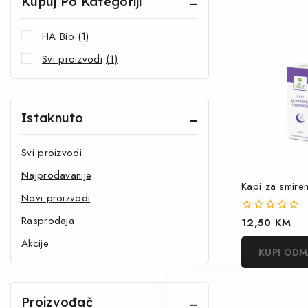
Kupuj Po Kategoriji
HA Bio
(1)
Svi proizvodi
(1)
Istaknuto
Svi proizvodi
Najprodavanije
Kapi za smiren
Novi proizvodi
Rasprodaja
0
12,50
KM
out
Akcije
of
KUPI OD
5
Proizvođač