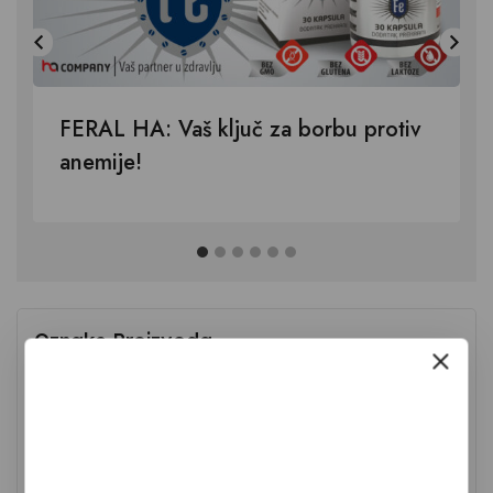
FERAL HA: Vaš ključ za borbu protiv
anemije!
Oznake Proizvoda
Antioksidans
biotin
bronhitis
bubrezi
5 mg
bisglicinat
Bor
cink
folna kiselina
energija
Kalcij
Kalij
Koenzim Q10
magnezij
kolagen
kosti
koža
mikrokristalna celuloza
mišići
mokrenje
niacin
odmor
Organsko maslinovo ulje
osteoporoza