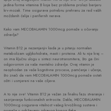
jedina forma vitamina B koja bez problema prolazi barijeru
krv-mozak. Time osigurava potrebnu prehranu za rad vaših
moždanih ćelija i perifernih nerava.
Kako vam MECOBALAMIN 1000mcg pomaže u očuvanju
zdravlja?
Vitamin B12 je nezamjenjiv kada je u pitanju normalan
metabolizam ugljikohidrata, masti i proteina. Ali tu nije kraj –
on ima ključnu ulogu u sintezi neurotransmitera, što ga čini
odgovornim za vaše mentalno zdravlje. Ovaj vitamin je
neophodan za vaše kognitivne procese, pamćenje i učenje,
što znači da vam MECOBALAMIN 1000mcg pomaže ostati
oštri i usmjereni na vaše ciljeve.
A to nije sve! Vitamin B12 je važan za finalnu fazu stvaranja i
sazrijevanja funkcionalnih eritrocita. Dakle, MECOBALAMIN
1000mcg osigurava vitalnost vašeg krvožilnog sustava i
pomaže u održavanju zdravog krvnog tlaka.