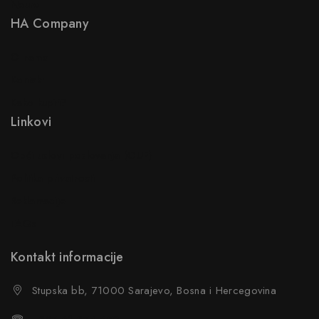
Neuro
HA Company
O nama
Kontakt
Kako kupiti?
Linkovi
Opći uslovi poslovanja (OUP
)
Politika privatnosti
Reklamacije
FAQs
Kontakt informacije
Stupska bb, 71000 Sarajevo, Bosna i Hercegovina