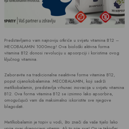
Predstavljamo vam najnoviju otkriće u svijetu vitamina B12 –
MECOBALAMIN 1000mcg! Ova biološki aktivna forma
vitamina B12 donosi revoluciju u apsorpciji i koristima ovog
ključnog vitamina.
Zaboravite na tradicionalne neaktivne forme vitamina B12,
poput cijanokobalamina. MECOBALAMIN, koji sadrži
metilkobalamin, predstavlja vrhunac inovacija u svijetu vitamina
B12. Ova forma vitamina B12 se iznimno lako apsorbira,
omogućujući vam da maksimalno iskoristite sve njegove
blagodati.
Metilkobalamin je topiv u vodi, što znači da vaše tijelo lako
upija ovaj dragocjeni vitamin. Ali to nije sve! On je također