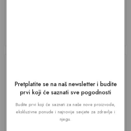
selen
probava
regulacija probave
respiratorni sistem
vaginalete
urologija
vitalnost
spavanje
urinarni trakt
vitamin
vitamin B6
vitamin B12
A
vitamin B2
vitamin C
vitamin D
Vitamin D3
Vitamin D3
vitamin E
željezo
(kolekalciferol)
Vitamin K2
zastita zglobova
Kategorije
Akcijska cijena
(7)
Pretplatite se na naš newsletter i budite
Anti age i ljepota
(7)
prvi koji će saznati sve pogodnosti
Anti age suplementi
(5)
Čajevi i detoks
(9)
Budite prvi koji će saznati za naše nove proizvode,
Čajevi za detoks
(2)
ekskluzivne ponude i najnovije savjete za zdravlje i
Dijabetes i masnoća
(1)
njegu.
Fizijatrija + ortopedija
(18)