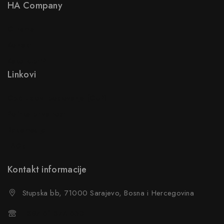
HA Company
O nama
Kontakt
Kako kupiti?
Linkovi
Opći uslovi poslovanja (OUP
)
Politika privatnosti
Reklamacije
FAQs
Kontakt informacije
Stupska bb, 71000 Sarajevo, Bosna i Hercegovina
+387 61 374 650