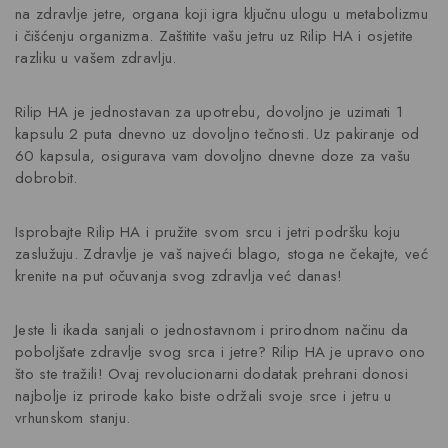
na zdravlje jetre, organa koji igra ključnu ulogu u metabolizmu
i čišćenju organizma. Zaštitite vašu jetru uz Rilip HA i osjetite
razliku u vašem zdravlju.
Rilip HA je jednostavan za upotrebu, dovoljno je uzimati 1
kapsulu 2 puta dnevno uz dovoljno tečnosti. Uz pakiranje od
60 kapsula, osigurava vam dovoljno dnevne doze za vašu
dobrobit.
Isprobajte Rilip HA i pružite svom srcu i jetri podršku koju
zaslužuju. Zdravlje je vaš najveći blago, stoga ne čekajte, već
krenite na put očuvanja svog zdravlja već danas!
Jeste li ikada sanjali o jednostavnom i prirodnom načinu da
poboljšate zdravlje svog srca i jetre? Rilip HA je upravo ono
što ste tražili! Ovaj revolucionarni dodatak prehrani donosi
najbolje iz prirode kako biste održali svoje srce i jetru u
vrhunskom stanju.