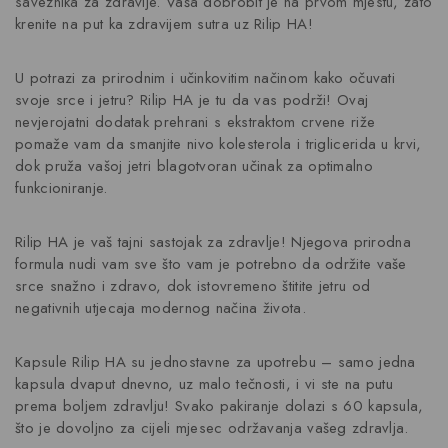
saveznika za zdravlje. Vaša dobrobit je na prvom mjestu, zato
krenite na put ka zdravijem sutra uz Rilip HA!
U potrazi za prirodnim i učinkovitim načinom kako očuvati
svoje srce i jetru? Rilip HA je tu da vas podrži! Ovaj
nevjerojatni dodatak prehrani s ekstraktom crvene riže
pomaže vam da smanjite nivo kolesterola i triglicerida u krvi,
dok pruža vašoj jetri blagotvoran učinak za optimalno
funkcioniranje.
Rilip HA je vaš tajni sastojak za zdravlje! Njegova prirodna
formula nudi vam sve što vam je potrebno da održite vaše
srce snažno i zdravo, dok istovremeno štitite jetru od
negativnih utjecaja modernog načina života.
Kapsule Rilip HA su jednostavne za upotrebu – samo jedna
kapsula dvaput dnevno, uz malo tečnosti, i vi ste na putu
prema boljem zdravlju! Svako pakiranje dolazi s 60 kapsula,
što je dovoljno za cijeli mjesec održavanja vašeg zdravlja.