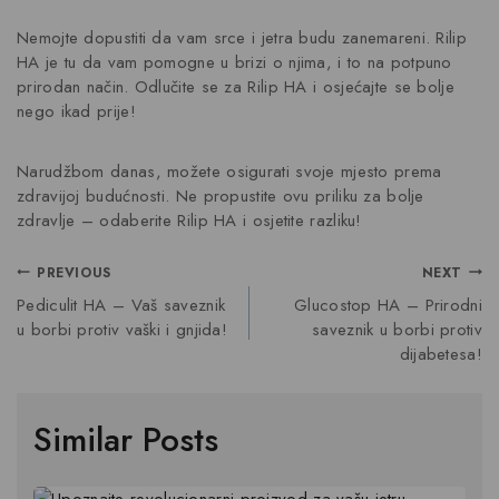
Nemojte dopustiti da vam srce i jetra budu zanemareni. Rilip
HA je tu da vam pomogne u brizi o njima, i to na potpuno
prirodan način. Odlučite se za Rilip HA i osjećajte se bolje
nego ikad prije!
Narudžbom danas, možete osigurati svoje mjesto prema
zdravijoj budućnosti. Ne propustite ovu priliku za bolje
zdravlje – odaberite Rilip HA i osjetite razliku!
PREVIOUS
NEXT
Pediculit HA – Vaš saveznik
Glucostop HA – Prirodni
u borbi protiv vaški i gnjida!
saveznik u borbi protiv
dijabetesa!
Similar Posts