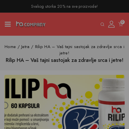
Svakog utorka 20% na sve proizvode!
0
Home
/
Jetra
/
Rilip HA – Vaš tajni sastojak za zdravlje srca i
jetre!
Rilip HA – Vaš tajni sastojak za zdravlje srca i jetre!