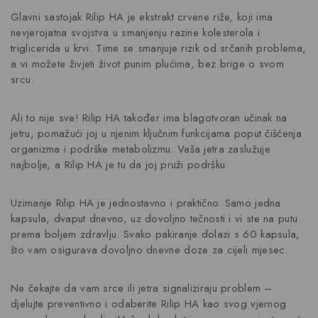
Glavni sastojak Rilip HA je ekstrakt crvene riže, koji ima
nevjerojatna svojstva u smanjenju razine kolesterola i
triglicerida u krvi. Time se smanjuje rizik od srčanih problema,
a vi možete živjeti život punim plućima, bez brige o svom
srcu.
Ali to nije sve! Rilip HA također ima blagotvoran učinak na
jetru, pomažući joj u njenim ključnim funkcijama poput čišćenja
organizma i podrške metabolizmu. Vaša jetra zaslužuje
najbolje, a Rilip HA je tu da joj pruži podršku.
Uzimanje Rilip HA je jednostavno i praktično. Samo jedna
kapsula, dvaput dnevno, uz dovoljno tečnosti i vi ste na putu
prema boljem zdravlju. Svako pakiranje dolazi s 60 kapsula,
što vam osigurava dovoljno dnevne doze za cijeli mjesec.
Ne čekajte da vam srce ili jetra signaliziraju problem –
djelujte preventivno i odaberite Rilip HA kao svog vjernog