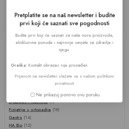
spavanje
urinarni trakt
vitamin
vitamin B6
vitamin B12
A
vitamin B2
vitamin C
Pretplatite se na naš newsletter i budite
vitamin D
Vitamin D3
Vitamin D3
vitamin E
prvi koji će saznati sve pogodnosti
željezo
(kolekalciferol)
Vitamin K2
zastita zglobova
Budite prvi koji će saznati za naše nove proizvode,
ekskluzivne ponude i najnovije savjete za zdravlje i
Kategorije
njegu.
Akcijska cijena
(7)
Greška:
Kontakt obrazac nije pronađen.
Anti age i ljepota
(7)
Prijavom na newsletter slažete se s našom politikom
Anti age suplementi
(5)
privatnosti
Čajevi i detoks
(9)
Čajevi za detoks
(2)
Ne prikazuj ponovo ovu poruku
Dijabetes i masnoća
(1)
Fizijatrija + ortopedija
(18)
Gastro
(14)
HA Bio
(12)