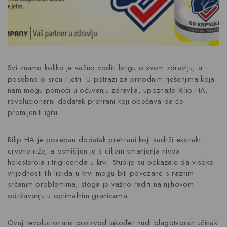
Svi znamo koliko je važno voditi brigu o svom zdravlju, a
posebno o srcu i jetri. U potrazi za prirodnim rješenjima koja
nam mogu pomoći u očuvanju zdravlja, upoznajte Rilip HA,
revolucionarni dodatak prehrani koji obećava da će
promijeniti igru.
Rilip HA je poseban dodatak prehrani koji sadrži ekstrakt
crvene riže, a osmišljen je s ciljem smanjenja nivoa
holesterola i triglicerida u krvi. Studije su pokazale da visoke
vrijednosti tih lipida u krvi mogu biti povezane s raznim
srčanim problemima, stoga je važno raditi na njihovom
održavanju u optimalnim granicama.
Ovaj revolucionarni proizvod također nudi blagotvoran učinak