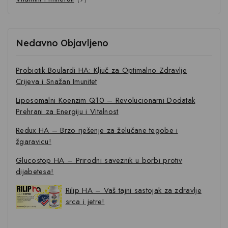
Nedavno Objavljeno
Probiotik Boulardi HA: Ključ za Optimalno Zdravlje
Crijeva i Snažan Imunitet
Liposomalni Koenzim Q10 – Revolucionarni Dodatak
Prehrani za Energiju i Vitalnost
Redux HA – Brzo rješenje za želučane tegobe i
žgaravicu!
Glucostop HA – Prirodni saveznik u borbi protiv
dijabetesa!
Rilip HA – Vaš tajni sastojak za zdravlje
srca i jetre!