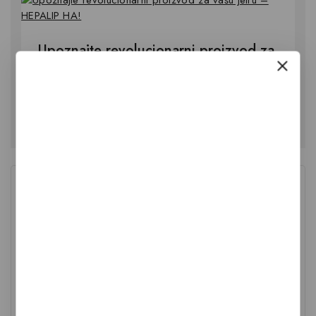
Upoznajte revolucionarni proizvod za
vašu jetru – HEPALIP HA!
Oznake Proizvoda
Antioksidans
biotin
bronhitis
bubrezi
5 mg
bisglicinat
Bor
cink
folna kiselina
energija
Kalcij
Kalij
Koenzim Q10
magnezij
kolagen
kosti
koža
mikrokristalna celuloza
mišići
mokrenje
niacin
odmor
Organsko maslinovo ulje
osteoporoza
selen
probava
regulacija probave
respiratorni sistem
vaginalete
urologija
vitalnost