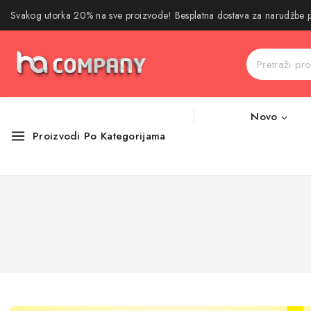
Svakog utorka 20% na sve proizvode! Besplatna dostava za narudžbe
Novo
Proizvodi Po Kategorijama