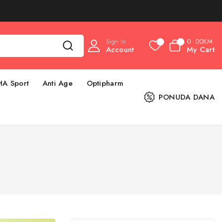
Sign In
0
.00KM
0
0
Account
My Cart
HA Sport
Anti Age
Optipharm
PONUDA DANA