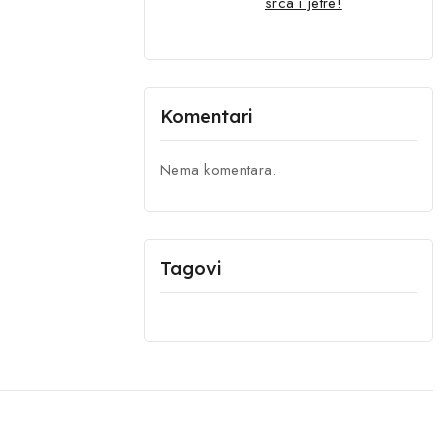
srca i jetre!
Komentari
Nema komentara.
Tagovi