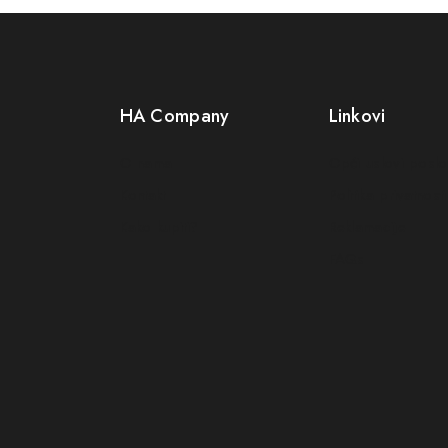
HA Company
Linkovi
O nama
Opći uslovi posl
Kontakt
Politika privatnosti
Kako kupiti?
Reklamacije
FAQs