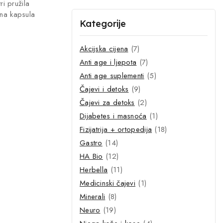
ri pružila
dna kapsula
Kategorije
Akcijska cijena
(7)
Anti age i ljepota
(7)
Anti age suplementi
(5)
Čajevi i detoks
(9)
Čajevi za detoks
(2)
Dijabetes i masnoća
(1)
Fizijatrija + ortopedija
(18)
Gastro
(14)
HA Bio
(12)
Herbella
(11)
Medicinski čajevi
(1)
Minerali
(8)
Neuro
(19)