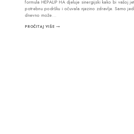
formula HEPALIP HA djeluje sinergijski kako bi vašoj jet
potrebnu podršku i očuvala njezino zdravlje. Samo je
dnevno može…
PROČITAJ VIŠE