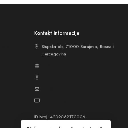
Kontakt informacije
ovanja (OUP
)
Stupska bb, 71000 Sarajevo, Bosna i
Hercegovina
+387 61 374 650
+387 61 374 670
info@hacompany.ba
https://hacompany.ba/
ID broj: 4202062170006
PDV broj: 202062170006