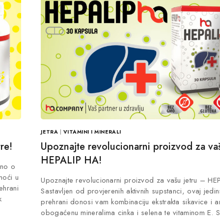
JETRA
|
VITAMINI I MINERALI
tre!
Upoznajte revolucionarni proizvod za vaš
HEPALIP HA!
bno o
moći u
Upoznajte revolucionarni proizvod za vašu jetru – HE
ehrani
Sastavljen od provjerenih aktivnih supstanci, ovaj jedi
k
prehrani donosi vam kombinaciju ekstrakta sikavice i ar
obogaćenu mineralima cinka i selena te vitaminom E. 