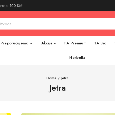
 preko 100 KM!
Preporučujemo
Akcije
HA Premium
HA Bio
Herbella
Home
/
Jetra
Jetra