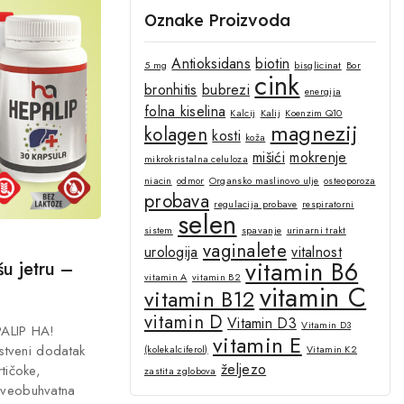
Oznake Proizvoda
Antioksidans
biotin
5 mg
bisglicinat
Bor
cink
bronhitis
bubrezi
energija
folna kiselina
Kalcij
Kalij
Koenzim Q10
magnezij
kolagen
kosti
koža
mišići
mokrenje
mikrokristalna celuloza
niacin
odmor
Organsko maslinovo ulje
osteoporoza
probava
regulacija probave
respiratorni
selen
sistem
spavanje
urinarni trakt
vaginalete
urologija
vitalnost
vitamin B6
u jetru –
vitamin A
vitamin B2
vitamin C
vitamin B12
vitamin D
Vitamin D3
Vitamin D3
PALIP HA!
vitamin E
nstveni dodatak
(kolekalciferol)
Vitamin K2
željezo
tičoke,
zastita zglobova
Sveobuhvatna