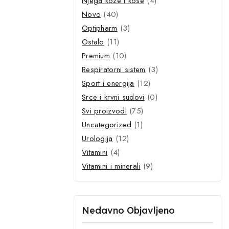
Njega kože i kose
(4)
Novo
(40)
Optipharm
(3)
Ostalo
(11)
Premium
(10)
Respiratorni sistem
(3)
se na naš
Sport i energija
(12)
Srce i krvni sudovi
(0)
ite prvi koji
Svi proizvodi
(75)
 pogodnosti
Uncategorized
(1)
Urologija
(12)
za naše nove proizvode,
Vitamini
(4)
e savjete za zdravlje i
Vitamini i minerali
(9)
 pronađen.
Nedavno Objavljeno
te se s našom politikom