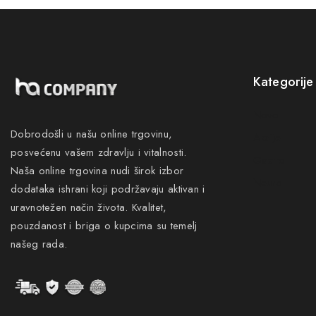
Kategorije
Novo
Dobrodošli u našu online trgovinu,
Akcije
posvećenu vašem zdravlju i vitalnosti.
Gastro
Naša online trgovina nudi širok izbor
Neuro
dodataka ishrani koji podržavaju aktivan i
uravnotežen način života. Kvalitet,
pouzdanost i briga o kupcima su temelj
našeg rada.