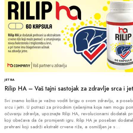
JETRA
Rilip HA – Vaš tajni sastojak za zdravlje srca i je
Svi znamo koliko je važno voditi brigu o svom zdravlju, a pose
srcu i jetri. U potrazi za prirodnim rješenjima koja nam mogu po
očuvanju zdravlja, upoznajte Rilip HA, revolucionarni dodatak pr
koji obećava da će promijeniti igru. Rilip HA je poseban dodata
prehrani koji sadrži ekstrakt crvene riže, a osmišljen je s…