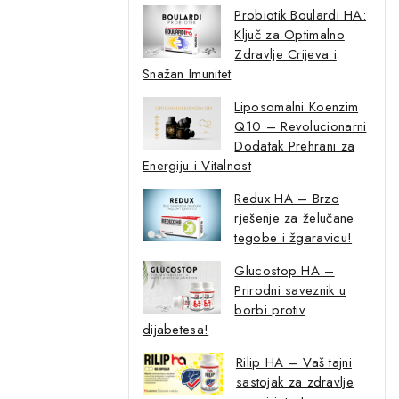
Probiotik Boulardi HA:
ti
Ključ za Optimalno
Zdravlje Crijeva i
vo ovu poruku
Snažan Imunitet
Liposomalni Koenzim
Q10 – Revolucionarni
Dodatak Prehrani za
Energiju i Vitalnost
Redux HA – Brzo
rješenje za želučane
tegobe i žgaravicu!
Glucostop HA –
Prirodni saveznik u
borbi protiv
dijabetesa!
Rilip HA – Vaš tajni
sastojak za zdravlje